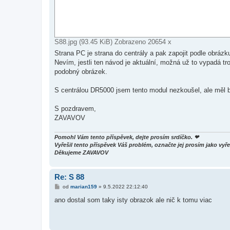
S88.jpg (93.45 KiB) Zobrazeno 20654 x
Strana PC je strana do centrály a pak zapojit podle obráz
Nevím, jestli ten návod je aktuální, možná už to vypadá t
podobný obrázek.
S centrálou DR5000 jsem tento modul nezkoušel, ale měl b
S pozdravem,
ZAVAVOV
Pomohl Vám tento příspěvek, dejte prosím srdíčko. ❤
Vyřešil tento příspěvek Váš problém, označte jej prosím jako v
Děkujeme ZAVAVOV
Re: S 88
P
od
marian159
»
9.5.2022 22:12:40
ř
í
ano dostal som taky isty obrazok ale nič k tomu viac
s
p
ě
v
e