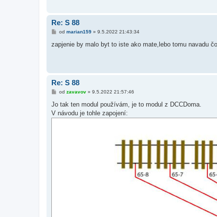
ě
v
e
k
Re: S 88
P
od
marian159
»
9.5.2022 21:43:34
ř
í
zapjenie by malo byt to iste ako mate,lebo tomu navadu č
s
p
ě
v
e
k
Re: S 88
P
od
zavavov
»
9.5.2022 21:57:46
ř
í
Jo tak ten modul používám, je to modul z DCCDoma.
s
V návodu je tohle zapojení:
p
ě
v
e
k