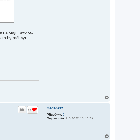
e na krajní svorku.
 tam by měl být
N
a
h
marian159
0
o
r
Příspěvky:
6
Registrován:
9.5.2022 18:40:39
u
N