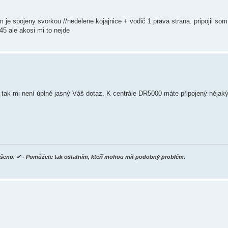
je spojeny svorkou //nedelene kojajnice + vodič 1 prava strana. pripojil som 
j45 ale akosi mi to nejde
i tak mi není úplně jasný Váš dotaz. K centrále DR5000 máte připojený něja
yřešeno. ✔ - Pomůžete tak ostatním, kteří mohou mít podobný problém.