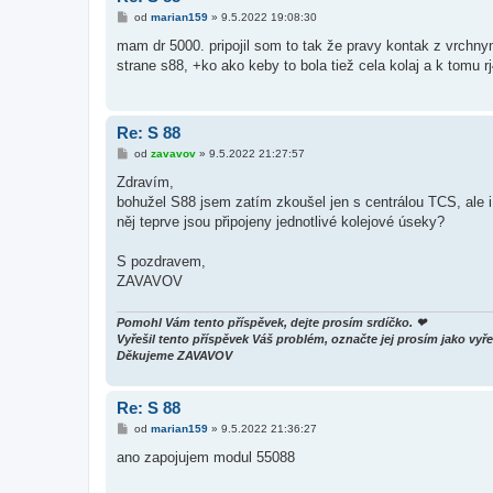
P
od
marian159
»
9.5.2022 19:08:30
ř
í
mam dr 5000. pripojil som to tak že pravy kontak z vrchnym 
s
strane s88, +ko ako keby to bola tiež cela kolaj a k tomu r
p
ě
v
e
k
Re: S 88
P
od
zavavov
»
9.5.2022 21:27:57
ř
í
Zdravím,
s
bohužel S88 jsem zatím zkoušel jen s centrálou TCS, ale 
p
ě
něj teprve jsou připojeny jednotlivé kolejové úseky?
v
e
k
S pozdravem,
ZAVAVOV
Pomohl Vám tento příspěvek, dejte prosím srdíčko. ❤
Vyřešil tento příspěvek Váš problém, označte jej prosím jako v
Děkujeme ZAVAVOV
Re: S 88
P
od
marian159
»
9.5.2022 21:36:27
ř
í
ano zapojujem modul 55088
s
p