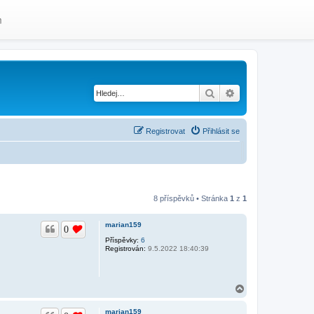
m
Hledat
Pokročilé hledání
Registrovat
Přihlásit se
8 příspěvků • Stránka
1
z
1
marian159
0
Příspěvky:
6
Registrován:
9.5.2022 18:40:39
N
a
h
marian159