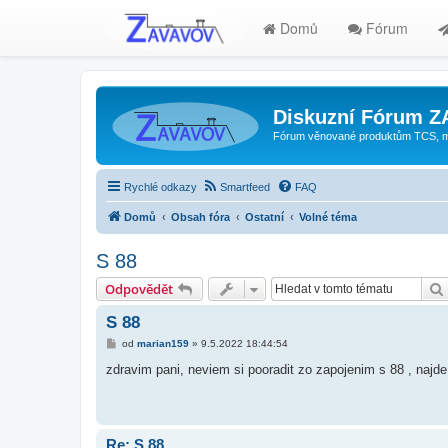
Domů
Fórum
Diskuzní Fórum 
Fórum věnované produktům TCS, mode
Rychlé odkazy
Smartfeed
FAQ
Domů
Obsah fóra
Ostatní
Volné téma
S 88
Odpovědět
S 88
P
od
marian159
»
9.5.2022 18:44:54
ř
í
zdravim pani, neviem si pooradit zo zapojenim s 88 , najd
s
p
ě
v
e
k
Re: S 88