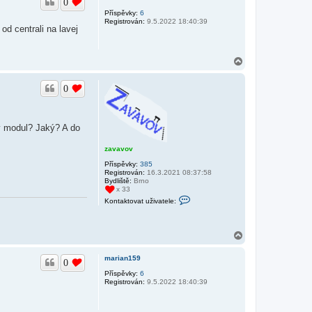
0
o
r
Příspěvky:
6
Registrován:
9.5.2022 18:40:39
u
od centrali na lavej
N
a
h
0
o
r
u
ký modul? Jaký? A do
zavavov
Příspěvky:
385
Registrován:
16.3.2021 08:37:58
Bydliště:
Brno
x 33
K
Kontaktovat uživatele:
o
n
t
a
N
k
a
t
h
o
marian159
0
o
v
a
r
Příspěvky:
6
t
Registrován:
9.5.2022 18:40:39
u
u
ž
i