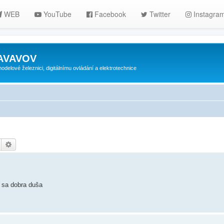
WEB
YouTube
Facebook
Twitter
Instagra
ZAVAVOV
lové železnici, digitálnímu ovládání a elektrotechnice
Hledat
Pokročilé hledání
e sa dobra duša