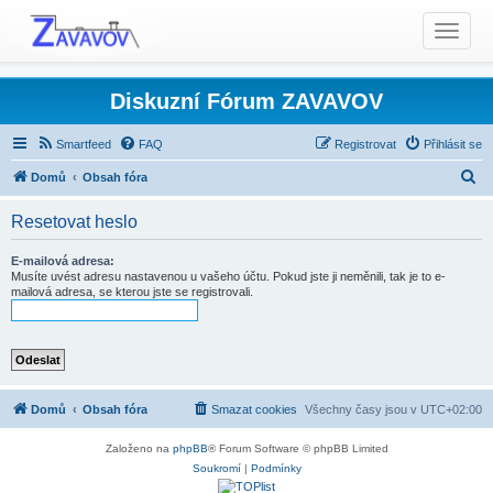
T
o
g
g
Diskuzní Fórum ZAVAVOV
l
e
Smartfeed
FAQ
Registrovat
Přihlásit se
n
H
Domů
Obsah fóra
a
l
v
Resetovat heslo
i
e
g
d
E-mailová adresa:
a
Musíte uvést adresu nastavenou u vašeho účtu. Pokud jste ji neměnili, tak je to e-
a
mailová adresa, se kterou jste se registrovali.
t
t
i
o
n
Domů
Obsah fóra
Smazat cookies
Všechny časy jsou v
UTC+02:00
Založeno na
phpBB
® Forum Software © phpBB Limited
Soukromí
|
Podmínky