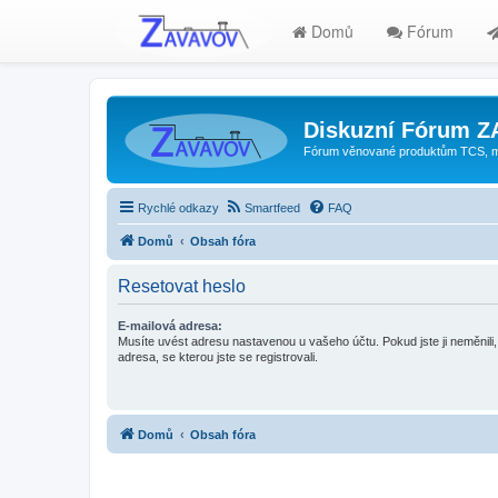
Domů
Fórum
Diskuzní Fórum 
Fórum věnované produktům TCS, mode
Rychlé odkazy
Smartfeed
FAQ
Domů
Obsah fóra
Resetovat heslo
E-mailová adresa:
Musíte uvést adresu nastavenou u vašeho účtu. Pokud jste ji neměnili, 
adresa, se kterou jste se registrovali.
Domů
Obsah fóra