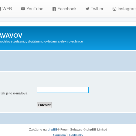
WEB
YouTube
Facebook
Twitter
Instagra
ZAVAVOV
lové železnici, digitálnímu ovládání a elektrotechnice
tak je to e-mailová
Založeno na
phpBB
® Forum Software © phpBB Limited
Soukromí
|
Podmínky