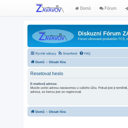
Domů
Fórum
Diskuzní Fórum 
Fórum věnované produktům TCS, mode
Rychlé odkazy
Smartfeed
FAQ
Domů
Obsah fóra
Resetovat heslo
E-mailová adresa:
Musíte uvést adresu nastavenou u vašeho účtu. Pokud jste ji neměnili, 
adresa, se kterou jste se registrovali.
Domů
Obsah fóra