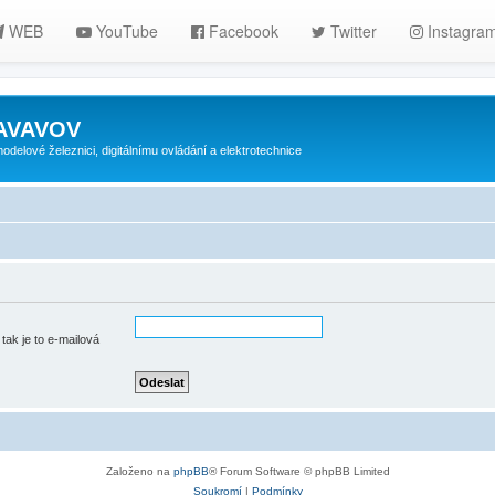
WEB
YouTube
Facebook
Twitter
Instagra
ZAVAVOV
lové železnici, digitálnímu ovládání a elektrotechnice
tak je to e-mailová
Založeno na
phpBB
® Forum Software © phpBB Limited
Soukromí
|
Podmínky