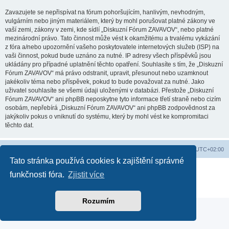
Zavazujete se nepřispívat na fórum pohoršujícím, hanlivým, nevhodným,
vulgárním nebo jiným materiálem, který by mohl porušovat platné zákony ve
vaší zemi, zákony v zemi, kde sídlí „Diskuzní Fórum ZAVAVOV“, nebo platné
mezinárodní právo. Tato činnost může vést k okamžitému a trvalému vykázání
z fóra a/nebo upozornění vašeho poskytovatele internetových služeb (ISP) na
vaši činnost, pokud bude uznáno za nutné. IP adresy všech příspěvků jsou
ukládány pro případné uplatnění těchto opatření. Souhlasíte s tím, že „Diskuzní
Fórum ZAVAVOV“ má právo odstranit, upravit, přesunout nebo uzamknout
jakékoliv téma nebo příspěvek, pokud to bude považovat za nutné. Jako
uživatel souhlasíte se všemi údaji uloženými v databázi. Přestože „Diskuzní
Fórum ZAVAVOV“ ani phpBB neposkytne tyto informace třetí straně nebo cizím
osobám, nepřebírá „Diskuzní Fórum ZAVAVOV“ ani phpBB zodpovědnost za
jakýkoliv pokus o vniknutí do systému, který by mohl vést ke kompromitaci
těchto dat.
Domů
Obsah fóra
Smazat cookies
Všechny časy jsou v
UTC+02:00
Tato stránka používá cookies k zajištění správné
Založeno na
phpBB
® Forum Software © phpBB Limited
funkčnosti fóra.
Zjistit více
Soukromí
|
Podmínky
Rozumím