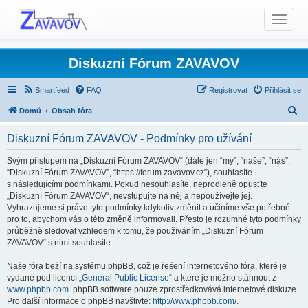
T
o
g
g
Diskuzní Fórum ZAVAVOV
l
e
Smartfeed
FAQ
Registrovat
Přihlásit se
n
H
Domů
Obsah fóra
a
l
v
Diskuzní Fórum ZAVAVOV - Podmínky pro užívání
i
e
g
d
Svým přístupem na „Diskuzní Fórum ZAVAVOV“ (dále jen “my”, “naše”, “nás”,
a
“Diskuzní Fórum ZAVAVOV”, “https://forum.zavavov.cz”), souhlasíte
a
t
s následujícími podmínkami. Pokud nesouhlasíte, neprodleně opusťte
t
„Diskuzní Fórum ZAVAVOV“, nevstupujte na něj a nepoužívejte jej.
i
Vyhrazujeme si právo tyto podmínky kdykoliv změnit a učiníme vše potřebné
o
pro to, abychom vás o této změně informovali. Přesto je rozumné tyto podmínky
n
průběžně sledovat vzhledem k tomu, že používáním „Diskuzní Fórum
ZAVAVOV“ s nimi souhlasíte.
Naše fóra beží na systému phpBB, což je řešení internetového fóra, které je
vydané pod licencí „
General Public License
“ a které je možno stáhnout z
www.phpbb.com
. phpBB software pouze zprostředkovává internetové diskuze.
Pro další informace o phpBB navštivte:
http://www.phpbb.com/
.