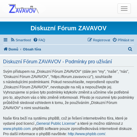
T
o
g
g
Diskuzní Fórum ZAVAVOV
l
e
Smartfeed
FAQ
Registrovat
Přihlásit se
n
H
Domů
Obsah fóra
a
l
v
Diskuzní Fórum ZAVAVOV - Podmínky pro užívání
i
e
g
d
Svým přístupem na „Diskuzní Fórum ZAVAVOV“ (dále jen “my”, “naše”, “nás”,
a
“Diskuzní Fórum ZAVAVOV”, “https://forum.zavavov.cz”), souhlasíte
a
t
s následujícími podmínkami. Pokud nesouhlasíte, neprodleně opusťte
t
„Diskuzní Fórum ZAVAVOV“, nevstupujte na něj a nepoužívejte jej.
i
Vyhrazujeme si právo tyto podmínky kdykoliv změnit a učiníme vše potřebné
o
pro to, abychom vás o této změně informovali. Přesto je rozumné tyto podmínky
n
průběžně sledovat vzhledem k tomu, že používáním „Diskuzní Fórum
ZAVAVOV“ s nimi souhlasíte.
Naše fóra beží na systému phpBB, což je řešení internetového fóra, které je
vydané pod licencí „
General Public License
“ a které je možno stáhnout z
www.phpbb.com
. phpBB software pouze zprostředkovává internetové diskuze.
Pro další informace o phpBB navštivte:
http://www.phpbb.com/
.