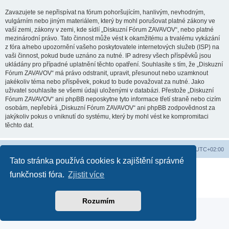
Zavazujete se nepřispívat na fórum pohoršujícím, hanlivým, nevhodným,
vulgárním nebo jiným materiálem, který by mohl porušovat platné zákony ve
vaší zemi, zákony v zemi, kde sídlí „Diskuzní Fórum ZAVAVOV“, nebo platné
mezinárodní právo. Tato činnost může vést k okamžitému a trvalému vykázání
z fóra a/nebo upozornění vašeho poskytovatele internetových služeb (ISP) na
vaši činnost, pokud bude uznáno za nutné. IP adresy všech příspěvků jsou
ukládány pro případné uplatnění těchto opatření. Souhlasíte s tím, že „Diskuzní
Fórum ZAVAVOV“ má právo odstranit, upravit, přesunout nebo uzamknout
jakékoliv téma nebo příspěvek, pokud to bude považovat za nutné. Jako
uživatel souhlasíte se všemi údaji uloženými v databázi. Přestože „Diskuzní
Fórum ZAVAVOV“ ani phpBB neposkytne tyto informace třetí straně nebo cizím
osobám, nepřebírá „Diskuzní Fórum ZAVAVOV“ ani phpBB zodpovědnost za
jakýkoliv pokus o vniknutí do systému, který by mohl vést ke kompromitaci
těchto dat.
Domů
Obsah fóra
Smazat cookies
Všechny časy jsou v
UTC+02:00
Tato stránka používá cookies k zajištění správné
Založeno na
phpBB
® Forum Software © phpBB Limited
funkčnosti fóra.
Zjistit více
Soukromí
|
Podmínky
Rozumím