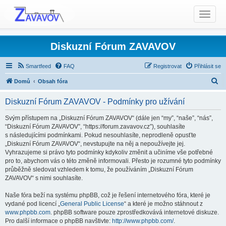
T
o
g
g
Diskuzní Fórum ZAVAVOV
l
e
Smartfeed
FAQ
Registrovat
Přihlásit se
n
H
Domů
Obsah fóra
a
l
v
Diskuzní Fórum ZAVAVOV - Podmínky pro užívání
i
e
g
d
Svým přístupem na „Diskuzní Fórum ZAVAVOV“ (dále jen “my”, “naše”, “nás”,
a
“Diskuzní Fórum ZAVAVOV”, “https://forum.zavavov.cz”), souhlasíte
a
t
s následujícími podmínkami. Pokud nesouhlasíte, neprodleně opusťte
t
„Diskuzní Fórum ZAVAVOV“, nevstupujte na něj a nepoužívejte jej.
i
Vyhrazujeme si právo tyto podmínky kdykoliv změnit a učiníme vše potřebné
o
pro to, abychom vás o této změně informovali. Přesto je rozumné tyto podmínky
n
průběžně sledovat vzhledem k tomu, že používáním „Diskuzní Fórum
ZAVAVOV“ s nimi souhlasíte.
Naše fóra beží na systému phpBB, což je řešení internetového fóra, které je
vydané pod licencí „
General Public License
“ a které je možno stáhnout z
www.phpbb.com
. phpBB software pouze zprostředkovává internetové diskuze.
Pro další informace o phpBB navštivte:
http://www.phpbb.com/
.