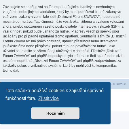
Zavazujete se nepřispívat na fórum pohoršujícím, hanlivým, nevhodným,
vulgárním nebo jiným materiálem, který by mohl porušovat platné zákony ve
vaší zemi, zákony v zemi, kde sídlí „Diskuzní Fórum ZAVAVOV“, nebo platné
mezinárodní právo. Tato činnost může vést k okamžitému a trvalému vykázání
z fóra a/nebo upozornění vašeho poskytovatele internetových služeb (ISP) na
vaši činnost, pokud bude uznáno za nutné. IP adresy všech příspěvků jsou
ukládány pro případné uplatnění těchto opatření. Souhlasíte s tím, že „Diskuzní
Fórum ZAVAVOV“ má právo odstranit, upravit, přesunout nebo uzamknout
jakékoliv téma nebo příspěvek, pokud to bude považovat za nutné. Jako
uživatel souhlasíte se všemi údaji uloženými v databázi. Přestože „Diskuzní
Fórum ZAVAVOV“ ani phpBB neposkytne tyto informace třetí straně nebo cizím
osobám, nepřebírá „Diskuzní Fórum ZAVAVOV“ ani phpBB zodpovědnost za
jakýkoliv pokus o vniknutí do systému, který by mohl vést ke kompromitaci
těchto dat.
Domů
Obsah fóra
Smazat cookies
Všechny časy jsou v
UTC+02:00
Tato stránka používá cookies k zajištění správné
Založeno na
phpBB
® Forum Software © phpBB Limited
funkčnosti fóra.
Zjistit více
Soukromí
|
Podmínky
Rozumím