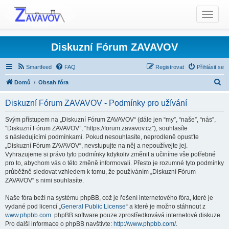
T
o
g
g
Diskuzní Fórum ZAVAVOV
l
e
Smartfeed
FAQ
Registrovat
Přihlásit se
n
H
Domů
Obsah fóra
a
l
v
Diskuzní Fórum ZAVAVOV - Podmínky pro užívání
i
e
g
d
Svým přístupem na „Diskuzní Fórum ZAVAVOV“ (dále jen “my”, “naše”, “nás”,
a
“Diskuzní Fórum ZAVAVOV”, “https://forum.zavavov.cz”), souhlasíte
a
t
s následujícími podmínkami. Pokud nesouhlasíte, neprodleně opusťte
t
„Diskuzní Fórum ZAVAVOV“, nevstupujte na něj a nepoužívejte jej.
i
Vyhrazujeme si právo tyto podmínky kdykoliv změnit a učiníme vše potřebné
o
pro to, abychom vás o této změně informovali. Přesto je rozumné tyto podmínky
n
průběžně sledovat vzhledem k tomu, že používáním „Diskuzní Fórum
ZAVAVOV“ s nimi souhlasíte.
Naše fóra beží na systému phpBB, což je řešení internetového fóra, které je
vydané pod licencí „
General Public License
“ a které je možno stáhnout z
www.phpbb.com
. phpBB software pouze zprostředkovává internetové diskuze.
Pro další informace o phpBB navštivte:
http://www.phpbb.com/
.