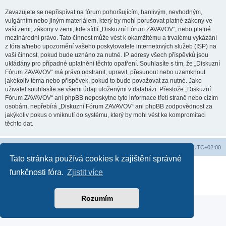
Zavazujete se nepřispívat na fórum pohoršujícím, hanlivým, nevhodným,
vulgárním nebo jiným materiálem, který by mohl porušovat platné zákony ve
vaší zemi, zákony v zemi, kde sídlí „Diskuzní Fórum ZAVAVOV“, nebo platné
mezinárodní právo. Tato činnost může vést k okamžitému a trvalému vykázání
z fóra a/nebo upozornění vašeho poskytovatele internetových služeb (ISP) na
vaši činnost, pokud bude uznáno za nutné. IP adresy všech příspěvků jsou
ukládány pro případné uplatnění těchto opatření. Souhlasíte s tím, že „Diskuzní
Fórum ZAVAVOV“ má právo odstranit, upravit, přesunout nebo uzamknout
jakékoliv téma nebo příspěvek, pokud to bude považovat za nutné. Jako
uživatel souhlasíte se všemi údaji uloženými v databázi. Přestože „Diskuzní
Fórum ZAVAVOV“ ani phpBB neposkytne tyto informace třetí straně nebo cizím
osobám, nepřebírá „Diskuzní Fórum ZAVAVOV“ ani phpBB zodpovědnost za
jakýkoliv pokus o vniknutí do systému, který by mohl vést ke kompromitaci
těchto dat.
Domů
Obsah fóra
Smazat cookies
Všechny časy jsou v
UTC+02:00
Tato stránka používá cookies k zajištění správné
Založeno na
phpBB
® Forum Software © phpBB Limited
funkčnosti fóra.
Zjistit více
Soukromí
|
Podmínky
Rozumím