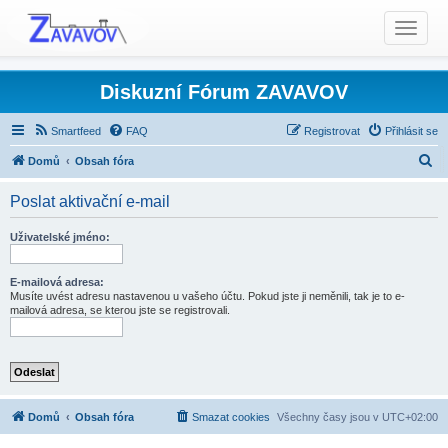
T
o
g
g
Diskuzní Fórum ZAVAVOV
l
e
Smartfeed
FAQ
Registrovat
Přihlásit se
n
H
Domů
Obsah fóra
a
l
v
Poslat aktivační e-mail
i
e
g
d
Uživatelské jméno:
a
a
t
t
E-mailová adresa:
i
Musíte uvést adresu nastavenou u vašeho účtu. Pokud jste ji neměnili, tak je to e-
o
mailová adresa, se kterou jste se registrovali.
n
Domů
Obsah fóra
Smazat cookies
Všechny časy jsou v
UTC+02:00