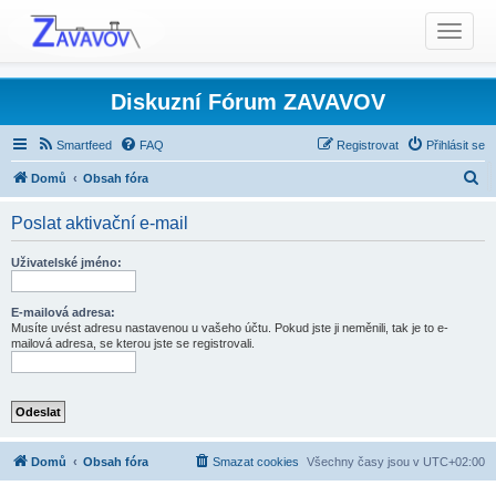
T
o
g
g
Diskuzní Fórum ZAVAVOV
l
e
Smartfeed
FAQ
Registrovat
Přihlásit se
n
H
Domů
Obsah fóra
a
l
v
Poslat aktivační e-mail
i
e
g
d
Uživatelské jméno:
a
a
t
t
E-mailová adresa:
i
Musíte uvést adresu nastavenou u vašeho účtu. Pokud jste ji neměnili, tak je to e-
o
mailová adresa, se kterou jste se registrovali.
n
Domů
Obsah fóra
Smazat cookies
Všechny časy jsou v
UTC+02:00