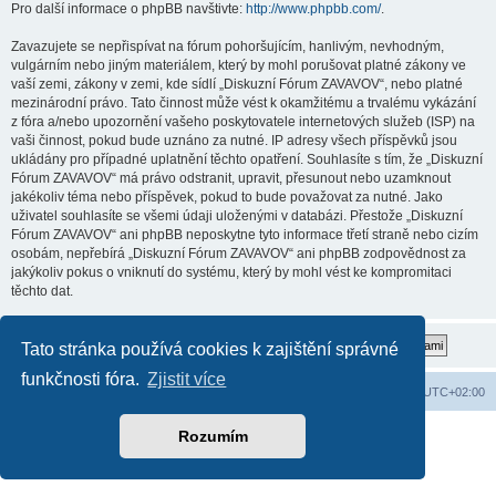
Pro další informace o phpBB navštivte:
http://www.phpbb.com/
.
Zavazujete se nepřispívat na fórum pohoršujícím, hanlivým, nevhodným,
vulgárním nebo jiným materiálem, který by mohl porušovat platné zákony ve
vaší zemi, zákony v zemi, kde sídlí „Diskuzní Fórum ZAVAVOV“, nebo platné
mezinárodní právo. Tato činnost může vést k okamžitému a trvalému vykázání
z fóra a/nebo upozornění vašeho poskytovatele internetových služeb (ISP) na
vaši činnost, pokud bude uznáno za nutné. IP adresy všech příspěvků jsou
ukládány pro případné uplatnění těchto opatření. Souhlasíte s tím, že „Diskuzní
Fórum ZAVAVOV“ má právo odstranit, upravit, přesunout nebo uzamknout
jakékoliv téma nebo příspěvek, pokud to bude považovat za nutné. Jako
uživatel souhlasíte se všemi údaji uloženými v databázi. Přestože „Diskuzní
Fórum ZAVAVOV“ ani phpBB neposkytne tyto informace třetí straně nebo cizím
osobám, nepřebírá „Diskuzní Fórum ZAVAVOV“ ani phpBB zodpovědnost za
jakýkoliv pokus o vniknutí do systému, který by mohl vést ke kompromitaci
těchto dat.
Tato stránka používá cookies k zajištění správné
funkčnosti fóra.
Zjistit více
Domů
Obsah fóra
Smazat cookies
Všechny časy jsou v
UTC+02:00
Založeno na
phpBB
® Forum Software © phpBB Limited
Rozumím
Soukromí
|
Podmínky