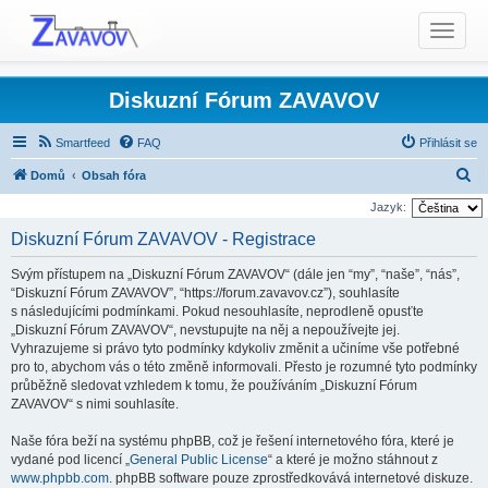
T
o
g
g
Diskuzní Fórum ZAVAVOV
l
e
Smartfeed
FAQ
Přihlásit se
n
H
Domů
Obsah fóra
a
l
v
Jazyk:
i
e
Diskuzní Fórum ZAVAVOV - Registrace
g
d
a
Svým přístupem na „Diskuzní Fórum ZAVAVOV“ (dále jen “my”, “naše”, “nás”,
a
t
“Diskuzní Fórum ZAVAVOV”, “https://forum.zavavov.cz”), souhlasíte
t
s následujícími podmínkami. Pokud nesouhlasíte, neprodleně opusťte
i
„Diskuzní Fórum ZAVAVOV“, nevstupujte na něj a nepoužívejte jej.
o
Vyhrazujeme si právo tyto podmínky kdykoliv změnit a učiníme vše potřebné
n
pro to, abychom vás o této změně informovali. Přesto je rozumné tyto podmínky
průběžně sledovat vzhledem k tomu, že používáním „Diskuzní Fórum
ZAVAVOV“ s nimi souhlasíte.
Naše fóra beží na systému phpBB, což je řešení internetového fóra, které je
vydané pod licencí „
General Public License
“ a které je možno stáhnout z
www.phpbb.com
. phpBB software pouze zprostředkovává internetové diskuze.