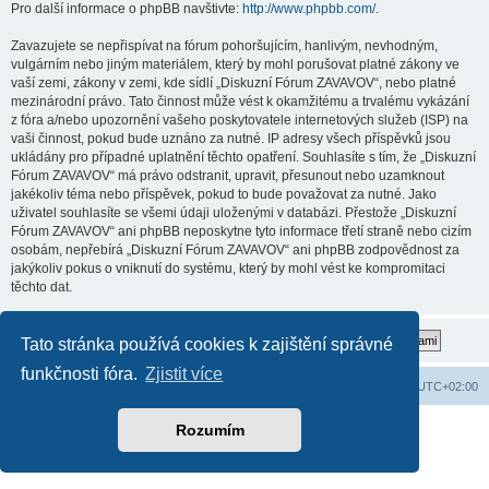
Pro další informace o phpBB navštivte:
http://www.phpbb.com/
.
Zavazujete se nepřispívat na fórum pohoršujícím, hanlivým, nevhodným,
vulgárním nebo jiným materiálem, který by mohl porušovat platné zákony ve
vaší zemi, zákony v zemi, kde sídlí „Diskuzní Fórum ZAVAVOV“, nebo platné
mezinárodní právo. Tato činnost může vést k okamžitému a trvalému vykázání
z fóra a/nebo upozornění vašeho poskytovatele internetových služeb (ISP) na
vaši činnost, pokud bude uznáno za nutné. IP adresy všech příspěvků jsou
ukládány pro případné uplatnění těchto opatření. Souhlasíte s tím, že „Diskuzní
Fórum ZAVAVOV“ má právo odstranit, upravit, přesunout nebo uzamknout
jakékoliv téma nebo příspěvek, pokud to bude považovat za nutné. Jako
uživatel souhlasíte se všemi údaji uloženými v databázi. Přestože „Diskuzní
Fórum ZAVAVOV“ ani phpBB neposkytne tyto informace třetí straně nebo cizím
osobám, nepřebírá „Diskuzní Fórum ZAVAVOV“ ani phpBB zodpovědnost za
jakýkoliv pokus o vniknutí do systému, který by mohl vést ke kompromitaci
těchto dat.
Tato stránka používá cookies k zajištění správné
funkčnosti fóra.
Zjistit více
Domů
Obsah fóra
Smazat cookies
Všechny časy jsou v
UTC+02:00
Založeno na
phpBB
® Forum Software © phpBB Limited
Rozumím
Soukromí
|
Podmínky