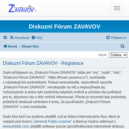
T
o
g
g
Diskuzní Fórum ZAVAVOV
l
e
Smartfeed
FAQ
Přihlásit se
n
H
Domů
Obsah fóra
a
l
v
Jazyk:
i
e
Diskuzní Fórum ZAVAVOV - Registrace
g
d
a
Svým přístupem na „Diskuzní Fórum ZAVAVOV“ (dále jen “my”, “naše”, “nás”,
a
t
“Diskuzní Fórum ZAVAVOV”, “https://forum.zavavov.cz”), souhlasíte
t
s následujícími podmínkami. Pokud nesouhlasíte, neprodleně opusťte
i
„Diskuzní Fórum ZAVAVOV“, nevstupujte na něj a nepoužívejte jej.
o
Vyhrazujeme si právo tyto podmínky kdykoliv změnit a učiníme vše potřebné
n
pro to, abychom vás o této změně informovali. Přesto je rozumné tyto podmínky
průběžně sledovat vzhledem k tomu, že používáním „Diskuzní Fórum
ZAVAVOV“ s nimi souhlasíte.
Naše fóra beží na systému phpBB, což je řešení internetového fóra, které je
vydané pod licencí „
General Public License
“ a které je možno stáhnout z
www.phpbb.com
. phpBB software pouze zprostředkovává internetové diskuze.