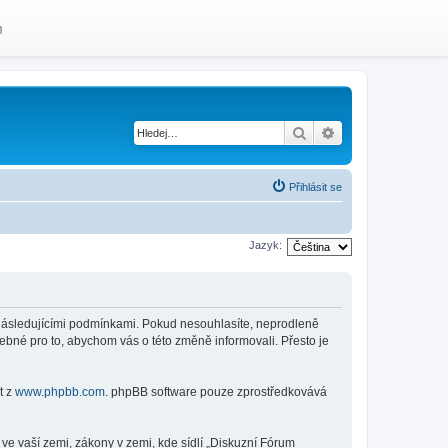
m
Hledat
Pokročilé hledání
Přihlásit se
Jazyk:
 následujícími podmínkami. Pokud nesouhlasíte, neprodleně
ebné pro to, abychom vás o této změně informovali. Přesto je
t z
www.phpbb.com
. phpBB software pouze zprostředkovává
ve vaší zemi, zákony v zemi, kde sídlí „Diskuzní Fórum