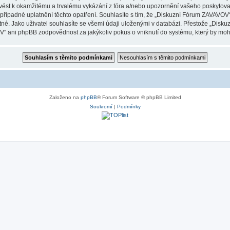
ést k okamžitému a trvalému vykázání z fóra a/nebo upozornění vašeho poskytovate
případné uplatnění těchto opatření. Souhlasíte s tím, že „Diskuzní Fórum ZAVAVOV
né. Jako uživatel souhlasíte se všemi údaji uloženými v databázi. Přestože „Disk
 ani phpBB zodpovědnost za jakýkoliv pokus o vniknutí do systému, který by mohl 
Založeno na
phpBB
® Forum Software © phpBB Limited
Soukromí
|
Podmínky