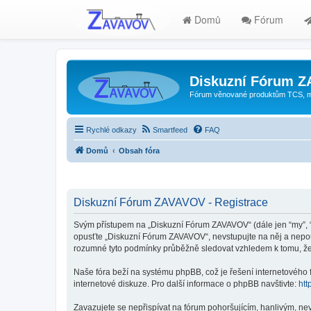
Domů
Fórum
Diskuzní Fórum 
Fórum věnované produktům TCS, mode
Rychlé odkazy
Smartfeed
FAQ
Domů
Obsah fóra
Diskuzní Fórum ZAVAVOV - Registrace
Svým přístupem na „Diskuzní Fórum ZAVAVOV“ (dále jen “my”, “n
opusťte „Diskuzní Fórum ZAVAVOV“, nevstupujte na něj a nepouž
rozumné tyto podmínky průběžně sledovat vzhledem k tomu, že
Naše fóra beží na systému phpBB, což je řešení internetového fó
internetové diskuze. Pro další informace o phpBB navštivte:
htt
Zavazujete se nepřispívat na fórum pohoršujícím, hanlivým, ne