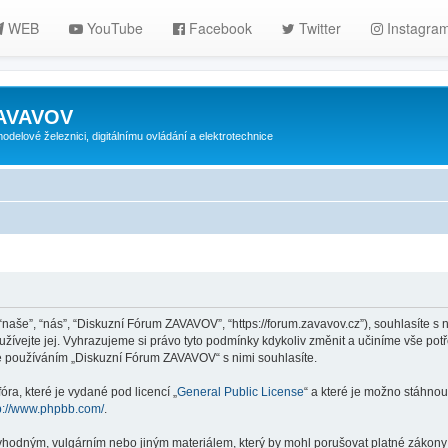
WEB
YouTube
Facebook
Twitter
Instagra
ZAVAVOV
lové železnici, digitálnímu ovládání a elektrotechnice
aše”, “nás”, “Diskuzní Fórum ZAVAVOV”, “https://forum.zavavov.cz”), souhlasíte s
ívejte jej. Vyhrazujeme si právo tyto podmínky kdykoliv změnit a učiníme vše potř
 používáním „Diskuzní Fórum ZAVAVOV“ s nimi souhlasíte.
ra, které je vydané pod licencí „
General Public License
“ a které je možno stáhnou
p://www.phpbb.com/
.
vhodným, vulgárním nebo jiným materiálem, který by mohl porušovat platné zákony 