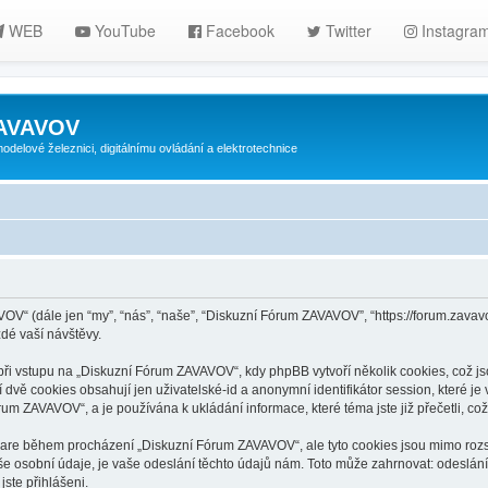
WEB
YouTube
Facebook
Twitter
Instagra
ZAVAVOV
lové železnici, digitálnímu ovládání a elektrotechnice
VOV“ (dále jen “my”, “nás”, “naše”, “Diskuzní Fórum ZAVAVOV”, “https://forum.zav
dé vaší návštěvy.
 vstupu na „Diskuzní Fórum ZAVAVOV“, kdy phpBB vytvoří několik cookies, což jso
dvě cookies obsahují jen uživatelské-id a anonymní identifikátor session, které j
rum ZAVAVOV“, a je používána k ukládání informace, které téma jste již přečetli, 
tware během procházení „Diskuzní Fórum ZAVAVOV“, ale tyto cookies jsou mimo rozs
osobní údaje, je vaše odeslání těchto údajů nám. Toto může zahrnovat: odeslání p
ste přihlášeni.