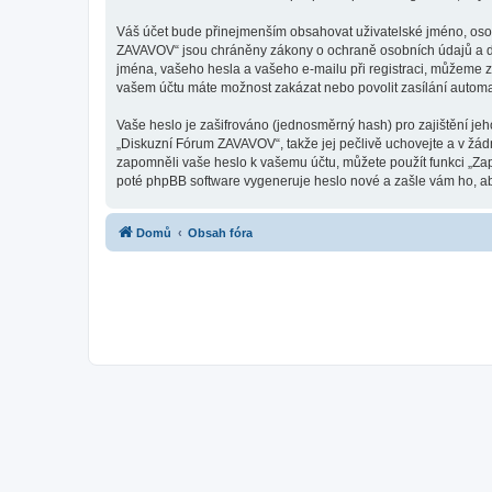
Váš účet bude přinejmenším obsahovat uživatelské jméno, osob
ZAVAVOV“ jsou chráněny zákony o ochraně osobních údajů a dat
jména, vašeho hesla a vašeho e-mailu při registraci, můžeme z
vašem účtu máte možnost zakázat nebo povolit zasílání automa
Vaše heslo je zašifrováno (jednosměrný hash) pro zajištění jeh
„Diskuzní Fórum ZAVAVOV“, takže jej pečlivě uchovejte a v žád
zapomněli vaše heslo k vašemu účtu, můžete použít funkci „Z
poté phpBB software vygeneruje heslo nové a zašle vám ho, aby
Domů
Obsah fóra