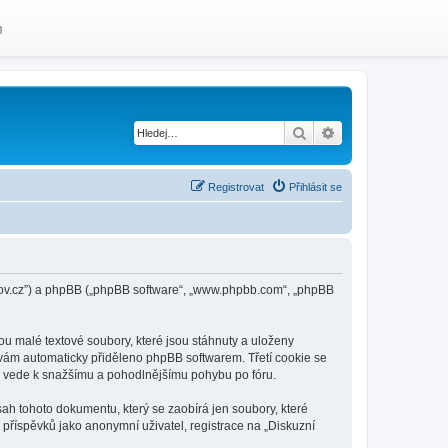
m
Hledat
Pokročilé hledání
Registrovat
Přihlásit se
avov.cz”) a phpBB („phpBB software“, „www.phpbb.com“, „phpBB
u malé textové soubory, které jsou stáhnuty a uloženy
e vám automaticky přiděleno phpBB softwarem. Třetí cookie se
což vede k snažšímu a pohodlnějšímu pohybu po fóru.
ah tohoto dokumentu, který se zaobírá jen soubory, které
říspěvků jako anonymní uživatel, registrace na „Diskuzní