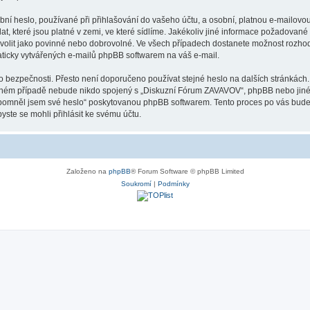
ní heslo, používané při přihlašování do vašeho účtu, a osobní, platnou e-mailovo
, které jsou platné v zemi, ve které sídlíme. Jakékoliv jiné informace požadov
volit jako povinné nebo dobrovolné. Ve všech případech dostanete možnost rozhodn
ticky vytvářených e-mailů phpBB softwarem na váš e-mail.
o bezpečnosti. Přesto není doporučeno používat stejné heslo na dalších stránkách.
ném případě nebude nikdo spojený s „Diskuzní Fórum ZAVAVOV“, phpBB nebo jiné, tř
apomněl jsem své heslo“ poskytovanou phpBB softwarem. Tento proces po vás bude
ste se mohli přihlásit ke svému účtu.
Založeno na
phpBB
® Forum Software © phpBB Limited
Soukromí
|
Podmínky