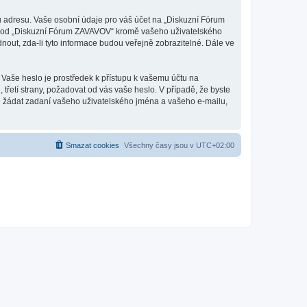
u adresu. Vaše osobní údaje pro váš účet na „Diskuzní Fórum
ané od „Diskuzní Fórum ZAVAVOV“ kromě vašeho uživatelského
out, zda-li tyto informace budou veřejně zobrazitelné. Dále ve
 Vaše heslo je prostředek k přístupu k vašemu účtu na
etí strany, požadovat od vás vaše heslo. V případě, že byste
 žádat zadaní vašeho uživatelského jména a vašeho e-mailu,
Smazat cookies
Všechny časy jsou v
UTC+02:00