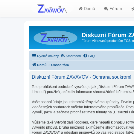
Domů
Fórum
Diskuzní Fórum 
Fórum věnované produktům TCS, mode
Rychlé odkazy
Smartfeed
FAQ
Domů
Obsah fóra
Diskuzní Fórum ZAVAVOV - Ochrana soukromí
Toto prohlášení podrobně vysvětluje jak „Diskuzní Fórum ZAVA
Limited“) používá jakékoliv informace shromážděné během kaž
Vaše osobní údaje jsou shromážděny dvěma způsoby. Prvním při
v dočasných souborech vašeho internetového prohlížeče. První 
vytvoří, jakmile začnete procházet mezi tématy na „Diskuzní Fó
Můžeme také vytvořit další cookies, které nepatří k phpBB sof
vytvořilo phpBB. Druhá možnost jak můžeme shromažďovat vaše 
Fórum ZAVAVOV“ a odeslání příspěvků po vaší registrace, když j