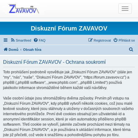
T
o
g
g
Diskuzní Fórum ZAVAVOV
l
e
Smartfeed
FAQ
Registrovat
Přihlásit se
n
H
Domů
Obsah fóra
a
l
v
Diskuzní Fórum ZAVAVOV - Ochrana soukromí
i
e
g
d
Toto prohlášení podrobně vysvětluje jak „Diskuzní Fórum ZAVAVOV“ (dále jen
a
“my”, “nás”, “naše”, “Diskuzní Fórum ZAVAVOV”, “https://forum.zavavov.cz”) a
a
t
phpBB („phpBB software“, „www.phpbb.com“, „phpBB Limited“) používá
t
jakékoliv informace shromážděné během každé vaší návštěvy.
i
o
Vaše osobní údaje jsou shromážděny dvěma způsoby. Prvním při vstupu na
n
„Diskuzní Fórum ZAVAVOV“, kdy phpBB vytvoří několik cookies, což jsou malé
textové soubory, které jsou stáhnuty a uloženy v dočasných souborech vašeho
internetového prohlížeče. První dvě cookies obsahují jen uživatelské-id a
anonymní identifikátor session, které je vám automaticky přiděleno phpBB
softwarem. Třetí cookie se vytvoří, jakmile začnete procházet mezi tématy na
„Diskuzní Fórum ZAVAVOV“, a je používána k ukládání informace, které téma
jste již přečetli, což vede k snažšímu a pohodlnějšímu pohybu po fóru.