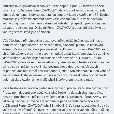
Můžeme také vytvořit další cookies, které nepatří k phpBB software během
procházení „Diskuzní Fórum ZAVAVOV“, ale tyto cookies jsou mimo rozsah
tohoto dokumentu, který se zaobírá jen soubory, které vytvořilo phpBB. Druhá
možnost jak můžeme shromažďovat vaše osobní údaje, je vaše odeslání
těchto údajů nám. Toto může zahrnovat: odeslání příspěvků jako anonymní
uživatel, registrace na „Diskuzní Fórum ZAVAVOV“ a odeslání příspěvků po
vaší registrace, když jste přihlášeni.
Váš účet bude přinejmenším obsahovat uživatelské jméno, osobní heslo,
používané při přihlašování do vašeho účtu, a osobní, platnou e-mailovou
adresu. Vaše osobní údaje pro váš účet na „Diskuzní Fórum ZAVAVOV“ jsou
chráněny zákony o ochraně osobních údajů a dat, které jsou platné v zemi, ve
které sídlíme. Jakékoliv jiné informace požadované od „Diskuzní Fórum
ZAVAVOV“ kromě vašeho uživatelského jména, vašeho hesla a vašeho e-mailu
při registraci, můžeme zvolit jako povinné nebo dobrovolné. Ve všech
případech dostanete možnost rozhodnout, zda-li tyto informace budou veřejně
zobrazitelné. Dále ve vašem účtu máte možnost zakázat nebo povolit zasílání
automaticky vytvářených e-mailů phpBB softwarem na váš e-mail.
Vaše heslo je zašifrováno (jednosměrný hash) pro zajištění jeho bezpečnosti.
Přesto není doporučeno používat stejné heslo na dalších stránkách. Vaše
heslo je prostředek k přístupu k vašemu účtu na „Diskuzní Fórum ZAVAVOV“,
takže jej pečlivě uchovejte a v žádném případě nebude nikdo spojený
s „Diskuzní Fórum ZAVAVOV“, phpBB nebo jiné, třetí strany, požadovat od vás
vaše heslo. V případě, že byste zapomněli vaše heslo k vašemu účtu, můžete