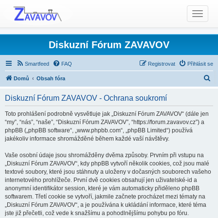
T
o
g
g
Diskuzní Fórum ZAVAVOV
l
e
Smartfeed
FAQ
Registrovat
Přihlásit se
n
H
Domů
Obsah fóra
a
l
v
Diskuzní Fórum ZAVAVOV - Ochrana soukromí
i
e
g
d
Toto prohlášení podrobně vysvětluje jak „Diskuzní Fórum ZAVAVOV“ (dále jen
a
“my”, “nás”, “naše”, “Diskuzní Fórum ZAVAVOV”, “https://forum.zavavov.cz”) a
a
t
phpBB („phpBB software“, „www.phpbb.com“, „phpBB Limited“) používá
t
jakékoliv informace shromážděné během každé vaší návštěvy.
i
o
Vaše osobní údaje jsou shromážděny dvěma způsoby. Prvním při vstupu na
n
„Diskuzní Fórum ZAVAVOV“, kdy phpBB vytvoří několik cookies, což jsou malé
textové soubory, které jsou stáhnuty a uloženy v dočasných souborech vašeho
internetového prohlížeče. První dvě cookies obsahují jen uživatelské-id a
anonymní identifikátor session, které je vám automaticky přiděleno phpBB
softwarem. Třetí cookie se vytvoří, jakmile začnete procházet mezi tématy na
„Diskuzní Fórum ZAVAVOV“, a je používána k ukládání informace, které téma
jste již přečetli, což vede k snažšímu a pohodlnějšímu pohybu po fóru.