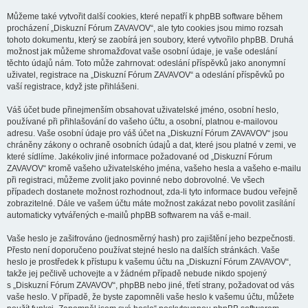
Můžeme také vytvořit další cookies, které nepatří k phpBB software během
procházení „Diskuzní Fórum ZAVAVOV“, ale tyto cookies jsou mimo rozsah
tohoto dokumentu, který se zaobírá jen soubory, které vytvořilo phpBB. Druhá
možnost jak můžeme shromažďovat vaše osobní údaje, je vaše odeslání
těchto údajů nám. Toto může zahrnovat: odeslání příspěvků jako anonymní
uživatel, registrace na „Diskuzní Fórum ZAVAVOV“ a odeslání příspěvků po
vaší registrace, když jste přihlášeni.
Váš účet bude přinejmenším obsahovat uživatelské jméno, osobní heslo,
používané při přihlašování do vašeho účtu, a osobní, platnou e-mailovou
adresu. Vaše osobní údaje pro váš účet na „Diskuzní Fórum ZAVAVOV“ jsou
chráněny zákony o ochraně osobních údajů a dat, které jsou platné v zemi, ve
které sídlíme. Jakékoliv jiné informace požadované od „Diskuzní Fórum
ZAVAVOV“ kromě vašeho uživatelského jména, vašeho hesla a vašeho e-mailu
při registraci, můžeme zvolit jako povinné nebo dobrovolné. Ve všech
případech dostanete možnost rozhodnout, zda-li tyto informace budou veřejně
zobrazitelné. Dále ve vašem účtu máte možnost zakázat nebo povolit zasílání
automaticky vytvářených e-mailů phpBB softwarem na váš e-mail.
Vaše heslo je zašifrováno (jednosměrný hash) pro zajištění jeho bezpečnosti.
Přesto není doporučeno používat stejné heslo na dalších stránkách. Vaše
heslo je prostředek k přístupu k vašemu účtu na „Diskuzní Fórum ZAVAVOV“,
takže jej pečlivě uchovejte a v žádném případě nebude nikdo spojený
s „Diskuzní Fórum ZAVAVOV“, phpBB nebo jiné, třetí strany, požadovat od vás
vaše heslo. V případě, že byste zapomněli vaše heslo k vašemu účtu, můžete