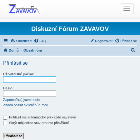
T
o
g
g
Diskuzní Fórum ZAVAVOV
l
e
Smartfeed
FAQ
Registrovat
Přihlásit se
n
H
Domů
Obsah fóra
a
l
v
Přihlásit se
i
e
g
d
Uživatelské jméno:
a
a
t
t
Heslo:
i
o
Zapomněl(a) jsem heslo
n
Znovu poslat aktivační e-mail
Přihlásit mě automaticky při každé návštěvě
Skrýt můj online stav pro toto přihlášení