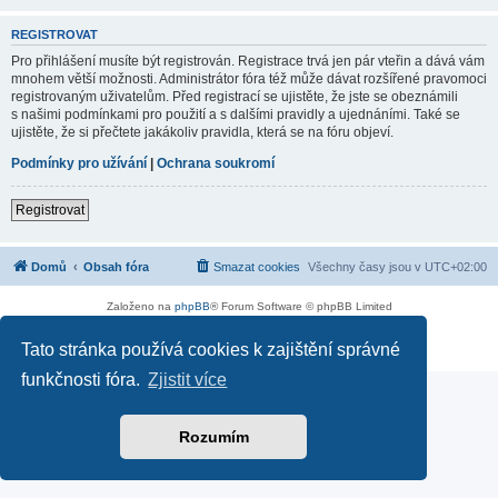
REGISTROVAT
Pro přihlášení musíte být registrován. Registrace trvá jen pár vteřin a dává vám
mnohem větší možnosti. Administrátor fóra též může dávat rozšířené pravomoci
registrovaným uživatelům. Před registrací se ujistěte, že jste se obeznámili
s našimi podmínkami pro použití a s dalšími pravidly a ujednáními. Také se
ujistěte, že si přečtete jakákoliv pravidla, která se na fóru objeví.
Podmínky pro užívání
|
Ochrana soukromí
Registrovat
Domů
Obsah fóra
Smazat cookies
Všechny časy jsou v
UTC+02:00
Založeno na
phpBB
® Forum Software © phpBB Limited
Soukromí
|
Podmínky
Tato stránka používá cookies k zajištění správné
funkčnosti fóra.
Zjistit více
Rozumím