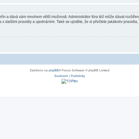
 vteřin a dává vám mnohem větší možnosti. Administrátor fóra též může dávat rozšíře
 s dalšími pravidly a ujednáními. Také se ujistěte, že si přečtete jakákoliv pravidla, 
Založeno na
phpBB
® Forum Software © phpBB Limited
Soukromí
|
Podmínky