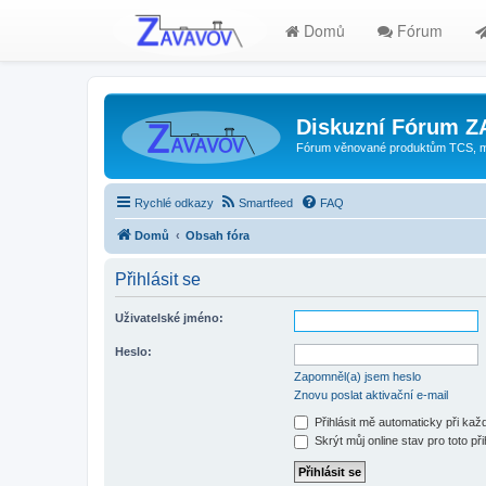
Domů
Fórum
Diskuzní Fórum 
Fórum věnované produktům TCS, mode
Rychlé odkazy
Smartfeed
FAQ
Domů
Obsah fóra
Přihlásit se
Uživatelské jméno:
Heslo:
Zapomněl(a) jsem heslo
Znovu poslat aktivační e-mail
Přihlásit mě automaticky při ka
Skrýt můj online stav pro toto při