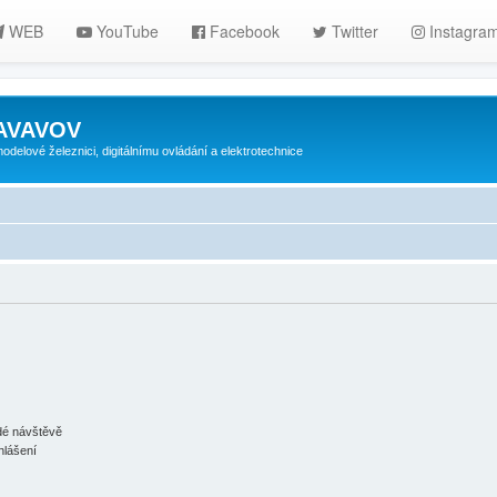
WEB
YouTube
Facebook
Twitter
Instagra
ZAVAVOV
lové železnici, digitálnímu ovládání a elektrotechnice
ždé návštěvě
hlášení