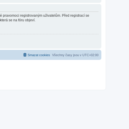
né pravomoci registrovaným uživatelům. Před registrací se
která se na fóru objeví.
Smazat cookies
Všechny časy jsou v
UTC+02:00