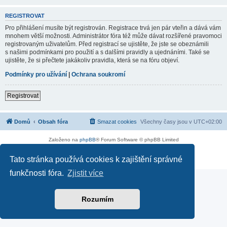
REGISTROVAT
Pro přihlášení musíte být registrován. Registrace trvá jen pár vteřin a dává vám
mnohem větší možnosti. Administrátor fóra též může dávat rozšířené pravomoci
registrovaným uživatelům. Před registrací se ujistěte, že jste se obeznámili
s našimi podmínkami pro použití a s dalšími pravidly a ujednáními. Také se
ujistěte, že si přečtete jakákoliv pravidla, která se na fóru objeví.
Podmínky pro užívání
|
Ochrana soukromí
Registrovat
Domů
Obsah fóra
Smazat cookies
Všechny časy jsou v
UTC+02:00
Založeno na
phpBB
® Forum Software © phpBB Limited
Soukromí
|
Podmínky
Tato stránka používá cookies k zajištění správné
funkčnosti fóra.
Zjistit více
Rozumím