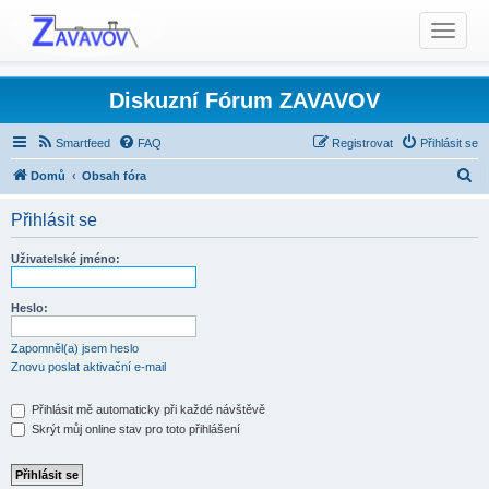
T
o
g
g
Diskuzní Fórum ZAVAVOV
l
e
Smartfeed
FAQ
Registrovat
Přihlásit se
n
H
Domů
Obsah fóra
a
l
v
Přihlásit se
i
e
g
d
Uživatelské jméno:
a
a
t
t
Heslo:
i
o
Zapomněl(a) jsem heslo
n
Znovu poslat aktivační e-mail
Přihlásit mě automaticky při každé návštěvě
Skrýt můj online stav pro toto přihlášení