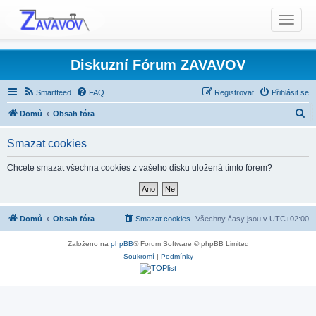
T
o
g
g
Diskuzní Fórum ZAVAVOV
l
e
Smartfeed
FAQ
Registrovat
Přihlásit se
n
H
Domů
Obsah fóra
a
l
v
Smazat cookies
i
e
g
d
Chcete smazat všechna cookies z vašeho disku uložená tímto fórem?
a
a
t
t
i
o
Domů
Obsah fóra
Smazat cookies
Všechny časy jsou v
UTC+02:00
n
Založeno na
phpBB
® Forum Software © phpBB Limited
Soukromí
|
Podmínky