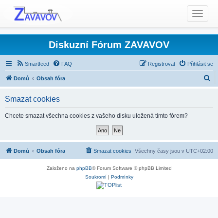
T
o
g
g
Diskuzní Fórum ZAVAVOV
l
e
Smartfeed
FAQ
Registrovat
Přihlásit se
n
H
Domů
Obsah fóra
a
l
v
Smazat cookies
i
e
g
d
Chcete smazat všechna cookies z vašeho disku uložená tímto fórem?
a
a
t
t
i
o
Domů
Obsah fóra
Smazat cookies
Všechny časy jsou v
UTC+02:00
n
Založeno na
phpBB
® Forum Software © phpBB Limited
Soukromí
|
Podmínky