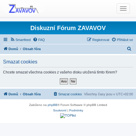
T
o
g
g
Diskuzní Fórum ZAVAVOV
l
e
Smartfeed
FAQ
Registrovat
Přihlásit se
n
H
Domů
Obsah fóra
a
l
v
Smazat cookies
i
e
g
d
Chcete smazat všechna cookies z vašeho disku uložená tímto fórem?
a
a
t
t
i
o
Domů
Obsah fóra
Smazat cookies
Všechny časy jsou v
UTC+02:00
n
Založeno na
phpBB
® Forum Software © phpBB Limited
Soukromí
|
Podmínky