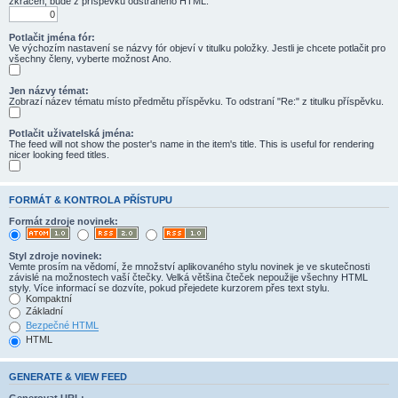
zkrácen, bude z příspěvku odstraněno HTML.
Potlačit jména fór:
Ve výchozím nastavení se názvy fór objeví v titulku položky. Jestli je chcete potlačit pro
všechny členy, vyberte možnost Ano.
Jen názvy témat:
Zobrazí název tématu místo předmětu příspěvku. To odstraní "Re:" z titulku příspěvku.
Potlačit uživatelská jména:
The feed will not show the poster's name in the item's title. This is useful for rendering
nicer looking feed titles.
FORMÁT & KONTROLA PŘÍSTUPU
Formát zdroje novinek:
Styl zdroje novinek:
Vemte prosím na vědomí, že množství aplikovaného stylu novinek je ve skutečnosti
závislé na možnostech vaší čtečky. Velká většina čteček nepoužije všechny HTML
styly. Více informací se dozvíte, pokud přejedete kurzorem přes text stylu.
Kompaktní
Základní
Bezpečné HTML
HTML
GENERATE & VIEW FEED
Generovat URL: