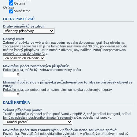
Ostatní
Ostatní
Volné téma
FILTRY PŘÍSPĚVKŮ
Druhy příspěvků ve zdroji:
Časový limit:
Zahrne příspěvky ve vybraném časovém rozsahu do současnosti. Bez ohledu na
zobrazený časový rozsah je na tomto fóru nastaven limit 30 dnů, po kterém nebude
načten žádný příspěvek. Je to nutné z důvodu, aby načítání zdrojů nezpomalovalo
celkový přístup do tohoto fóra.
Maximální počet zobrazených příspěvků:
Pokud je nula, může být zobrazen neomezený počet
Minimální počet slov v příspěvku požadovaný pro to, aby se příspěvek objevil ve
zdroji:
Pokud je nula, tak počet není omezen. Limit se netýká soukromých zpráv.
DALŠÍ KRITÉRIA
Seřadit příspěvky podle:
Tradiční pořadí je výchozí pořadí používané v phpBB 2, což je pořadí kategorií, pořadí
fór, čas odeslání posledního tématu (sestupně) a čas odeslání příspěvku.
Maximální počet slov zobrazených v příspěvku nebo soukromé zprávě:
Poznámka: Pro zajištění odpovídajícího vykreslení, v případě, že příspěvek musí být