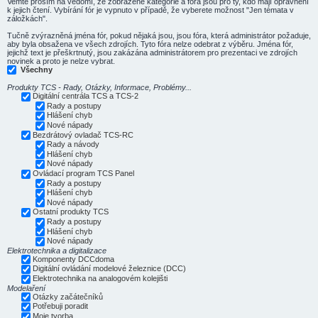
Vemte prosím na vědomí, že zobrazené kategorie a fóra jsou pro ty, kdo mají oprávnění
k jejich čtení. Vybírání fór je vypnuto v případě, že vyberete možnost "Jen témata v
záložkách".
Tučně zvýrazněná jména fór, pokud nějaká jsou, jsou fóra, která administrátor požaduje,
aby byla obsažena ve všech zdrojích. Tyto fóra nelze odebrat z výběru. Jména fór,
jejichž text je přeškrtnutý, jsou zakázána administrátorem pro prezentaci ve zdrojích
novinek a proto je nelze vybrat.
Všechny
Produkty TCS - Rady, Otázky, Informace, Problémy...
Digitální centrála TCS a TCS-2
Rady a postupy
Hlášení chyb
Nové nápady
Bezdrátový ovladač TCS-RC
Rady a návody
Hlášení chyb
Nové nápady
Ovládací program TCS Panel
Rady a postupy
Hlášení chyb
Nové nápady
Ostatní produkty TCS
Rady a postupy
Hlášení chyb
Nové nápady
Elektrotechnika a digitalizace
Komponenty DCCdoma
Digitální ovládání modelové železnice (DCC)
Elektrotechnika na analogovém kolejišti
Modelaření
Otázky začátečníků
Potřebuji poradit
Moje tvorba