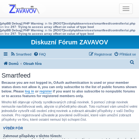
T
o
g
[phpBB Debug] PHP Warning
: in file
[ROOT]/ext/phpbbservices/smartfeed/controller/ui.php
g
on line
297
:
Trying to access array offset on value of type bool
[phpBB Debug] PHP Warning
: in file
[ROOT]/ext/phpbbservices/smartfeed/controller/ui.php
l
on line
297
:
Trying to access array offset on value of type bool
e
Diskuzní Fórum ZAVAVOV
n
a
Smartfeed
FAQ
Registrovat
Přihlásit se
v
H
Domů
Obsah fóra
i
g
l
Smartfeed
a
e
Because you are not logged in, OAuth authentication is used or your member
t
d
status does not allow it, you can only subscribe to the list of public forums shown
i
below. Please
log in
or
register
if you want to also subscribe to nonpublic forums
a
o
or to access features for registered members only.
t
n
Mnoho lidí objevuje výhody syndikovaných zdrojů novinek. S pomocí zdroje novinek
nemusíte navštěvovat web, abyste si přečetli jeho obsah. Toto rozhraní vám umožní velmi
jednoduše vytvořit váš osobní zdroj novinek a zobrazit aktuální příspěvky z vaší čtečky
novinek. Pro registrované uživatele je povolené ověřování, které vám umožní zobrazit
příspěvky ve fóru, které ostatní nemusí být schopni číst.
VÝBĚR FÓR
Zahrnout příspěvky v těchto fórech: