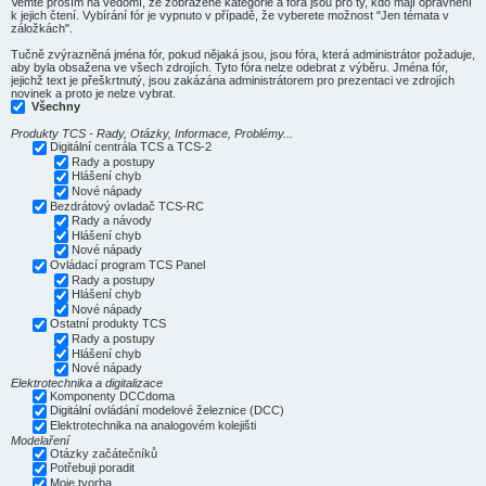
Vemte prosím na vědomí, že zobrazené kategorie a fóra jsou pro ty, kdo mají oprávnění
k jejich čtení. Vybírání fór je vypnuto v případě, že vyberete možnost "Jen témata v
záložkách".
Tučně zvýrazněná jména fór, pokud nějaká jsou, jsou fóra, která administrátor požaduje,
aby byla obsažena ve všech zdrojích. Tyto fóra nelze odebrat z výběru. Jména fór,
jejichž text je přeškrtnutý, jsou zakázána administrátorem pro prezentaci ve zdrojích
novinek a proto je nelze vybrat.
Všechny
Produkty TCS - Rady, Otázky, Informace, Problémy...
Digitální centrála TCS a TCS-2
Rady a postupy
Hlášení chyb
Nové nápady
Bezdrátový ovladač TCS-RC
Rady a návody
Hlášení chyb
Nové nápady
Ovládací program TCS Panel
Rady a postupy
Hlášení chyb
Nové nápady
Ostatní produkty TCS
Rady a postupy
Hlášení chyb
Nové nápady
Elektrotechnika a digitalizace
Komponenty DCCdoma
Digitální ovládání modelové železnice (DCC)
Elektrotechnika na analogovém kolejišti
Modelaření
Otázky začátečníků
Potřebuji poradit
Moje tvorba