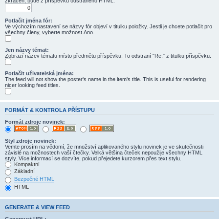
zkrácen, bude z příspěvku odstraněno HTML.
Potlačit jména fór:
Ve výchozím nastavení se názvy fór objeví v titulku položky. Jestli je chcete potlačit pro
všechny členy, vyberte možnost Ano.
Jen názvy témat:
Zobrazí název tématu místo předmětu příspěvku. To odstraní "Re:" z titulku příspěvku.
Potlačit uživatelská jména:
The feed will not show the poster's name in the item's title. This is useful for rendering
nicer looking feed titles.
FORMÁT & KONTROLA PŘÍSTUPU
Formát zdroje novinek:
Styl zdroje novinek:
Vemte prosím na vědomí, že množství aplikovaného stylu novinek je ve skutečnosti
závislé na možnostech vaší čtečky. Velká většina čteček nepoužije všechny HTML
styly. Více informací se dozvíte, pokud přejedete kurzorem přes text stylu.
Kompaktní
Základní
Bezpečné HTML
HTML
GENERATE & VIEW FEED
Generovat URL: