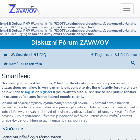
T
o
g
[phpBB Debug] PHP Warning
: in file
[ROOT]/ext/phpbbservices/smartfeed/controller/ui.php
g
on line
297
:
Trying to access array offset on value of type bool
[phpBB Debug] PHP Warning
: in file
[ROOT]/ext/phpbbservices/smartfeed/controller/ui.php
l
on line
297
:
Trying to access array offset on value of type bool
e
Diskuzní Fórum ZAVAVOV
n
a
Smartfeed
FAQ
Registrovat
Přihlásit se
v
H
Domů
Obsah fóra
i
g
l
Smartfeed
a
e
Because you are not logged in, OAuth authentication is used or your member
t
d
status does not allow it, you can only subscribe to the list of public forums shown
i
below. Please
log in
or
register
if you want to also subscribe to nonpublic forums
a
o
or to access features for registered members only.
t
n
Mnoho lidí objevuje výhody syndikovaných zdrojů novinek. S pomocí zdroje novinek
nemusíte navštěvovat web, abyste si přečetli jeho obsah. Toto rozhraní vám umožní velmi
jednoduše vytvořit váš osobní zdroj novinek a zobrazit aktuální příspěvky z vaší čtečky
novinek. Pro registrované uživatele je povolené ověřování, které vám umožní zobrazit
příspěvky ve fóru, které ostatní nemusí být schopni číst.
VÝBĚR FÓR
Zahrnout příspěvky v těchto fórech: