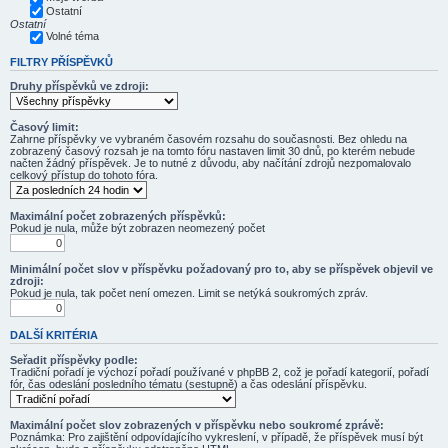
Ostatní
Ostatní
Volné téma
FILTRY PŘÍSPĚVKŮ
Druhy příspěvků ve zdroji:
Časový limit:
Zahrne příspěvky ve vybraném časovém rozsahu do současnosti. Bez ohledu na
zobrazený časový rozsah je na tomto fóru nastaven limit 30 dnů, po kterém nebude
načten žádný příspěvek. Je to nutné z důvodu, aby načítání zdrojů nezpomalovalo
celkový přístup do tohoto fóra.
Maximální počet zobrazených příspěvků:
Pokud je nula, může být zobrazen neomezený počet
Minimální počet slov v příspěvku požadovaný pro to, aby se příspěvek objevil ve
zdroji:
Pokud je nula, tak počet není omezen. Limit se netýká soukromých zpráv.
DALŠÍ KRITÉRIA
Seřadit příspěvky podle:
Tradiční pořadí je výchozí pořadí používané v phpBB 2, což je pořadí kategorií, pořadí
fór, čas odeslání posledního tématu (sestupně) a čas odeslání příspěvku.
Maximální počet slov zobrazených v příspěvku nebo soukromé zprávě:
Poznámka: Pro zajištění odpovídajícího vykreslení, v případě, že příspěvek musí být