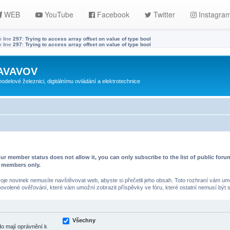
WEB
YouTube
Facebook
Twitter
Instagra
 line
297
:
Trying to access array offset on value of type bool
 line
297
:
Trying to access array offset on value of type bool
ZAVAVOV
lové železnici, digitálnímu ovládání a elektrotechnice
ur member status does not allow it, you can only subscribe to the list of public fo
d members only.
je novinek nemusíte navštěvovat web, abyste si přečetli jeho obsah. Toto rozhraní vám umo
 povolené ověřování, které vám umožní zobrazit příspěvky ve fóru, které ostatní nemusí být s
Všechny
do mají oprávnění k