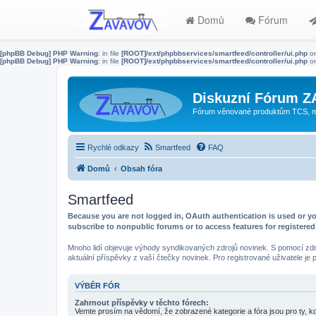
Domů
Fórum
[phpBB Debug] PHP Warning
: in file
[ROOT]/ext/phpbbservices/smartfeed/controller/ui.php
on
[phpBB Debug] PHP Warning
: in file
[ROOT]/ext/phpbbservices/smartfeed/controller/ui.php
on
Diskuzní Fórum 
Fórum věnované produktům TCS, mode
Rychlé odkazy
Smartfeed
FAQ
Domů
Obsah fóra
Smartfeed
Because you are not logged in, OAuth authentication is used or yo
subscribe to nonpublic forums or to access features for registere
Mnoho lidí objevuje výhody syndikovaných zdrojů novinek. S pomocí zdro
aktuální příspěvky z vaší čtečky novinek. Pro registrované uživatele je
VÝBĚR FÓR
Zahrnout příspěvky v těchto fórech:
Vemte prosím na vědomí, že zobrazené kategorie a fóra jsou pro ty, k