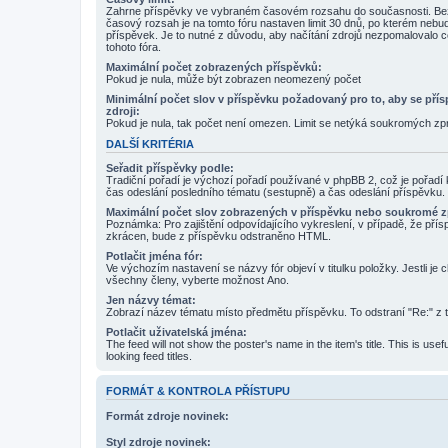
Zahrne příspěvky ve vybraném časovém rozsahu do současnosti. Be
časový rozsah je na tomto fóru nastaven limit 30 dnů, po kterém neb
příspěvek. Je to nutné z důvodu, aby načítání zdrojů nezpomalovalo c
tohoto fóra.
Maximální počet zobrazených příspěvků:
Pokud je nula, může být zobrazen neomezený počet
Minimální počet slov v příspěvku požadovaný pro to, aby se přís
zdroji:
Pokud je nula, tak počet není omezen. Limit se netýká soukromých zp
DALŠÍ KRITÉRIA
Seřadit příspěvky podle:
Tradiční pořadí je výchozí pořadí používané v phpBB 2, což je pořadí ka
čas odeslání posledního tématu (sestupně) a čas odeslání příspěvku.
Maximální počet slov zobrazených v příspěvku nebo soukromé z
Poznámka: Pro zajištění odpovídajícího vykreslení, v případě, že pří
zkrácen, bude z příspěvku odstraněno HTML.
Potlačit jména fór:
Ve výchozím nastavení se názvy fór objeví v titulku položky. Jestli je c
všechny členy, vyberte možnost Ano.
Jen názvy témat:
Zobrazí název tématu místo předmětu příspěvku. To odstraní "Re:" z t
Potlačit uživatelská jména:
The feed will not show the poster's name in the item's title. This is usef
looking feed titles.
FORMÁT & KONTROLA PŘÍSTUPU
Formát zdroje novinek:
Styl zdroje novinek: