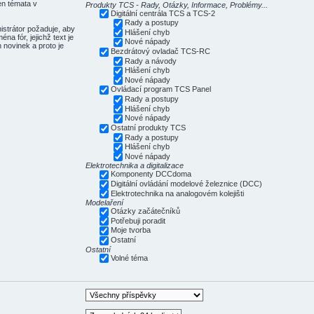
Jen témata v
Produkty TCS - Rady, Otázky, Informace, Problémy...
Digitální centrála TCS a TCS-2
Rady a postupy
istrátor požaduje, aby
Hlášení chyb
a fór, jejichž text je
Nové nápady
 novinek a proto je
Bezdrátový ovladač TCS-RC
Rady a návody
Hlášení chyb
Nové nápady
Ovládací program TCS Panel
Rady a postupy
Hlášení chyb
Nové nápady
Ostatní produkty TCS
Rady a postupy
Hlášení chyb
Nové nápady
Elektrotechnika a digitalizace
Komponenty DCCdoma
Digitální ovládání modelové železnice (DCC)
Elektrotechnika na analogovém kolejišti
Modelaření
Otázky začátečníků
Potřebuji poradit
Moje tvorba
Ostatní
Ostatní
Volné téma