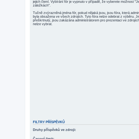
jejich čtení. Vybírání fór je vypnuto v případě, že vyberete možnost "
záložkách".
Tučně zvýrazněná jména fór, pokud nějaká jsou, jsou fóra, která admin
byla obsažena ve všech zdrojích. Tyto fóra nelze odebrat z výběru. Jmén
přeškrtnutý, jsou zakázána administrátorem pro prezentaci ve zdrojích
nelze vybrat.
FILTRY PŘÍSPĚVKŮ
Druhy příspěvků ve zdroji:
Časový limit: