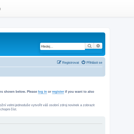
m
Hledat
Pokročilé hledání
Registrovat
Přihlásit se
rums shown below. Please
log in
or
register
if you want to also
žní velmi jednoduše vytvořit váš osobní zdroj novinek a zobrazit
chopni číst.