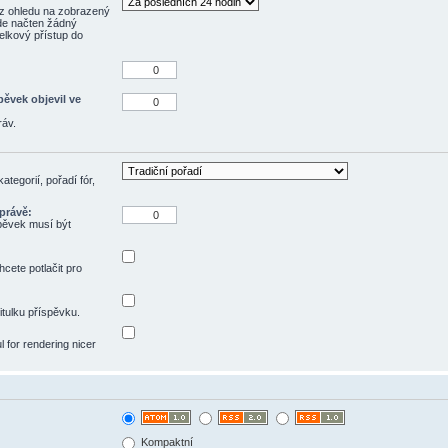
z ohledu na zobrazený
ude načten žádný
elkový přístup do
pěvek objevil ve
ráv.
tegorií, pořadí fór,
právě:
spěvek musí být
hcete potlačit pro
itulku příspěvku.
ul for rendering nicer
Kompaktní