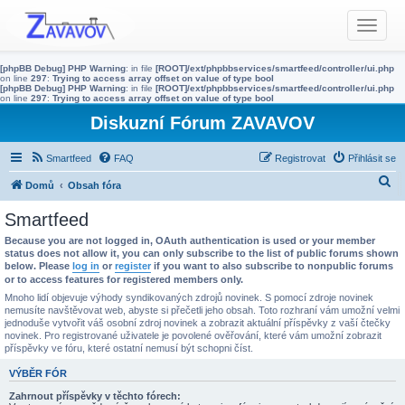
T
o
g
[phpBB Debug] PHP Warning
: in file
[ROOT]/ext/phpbbservices/smartfeed/controller/ui.php
g
on line
297
:
Trying to access array offset on value of type bool
[phpBB Debug] PHP Warning
: in file
[ROOT]/ext/phpbbservices/smartfeed/controller/ui.php
l
on line
297
:
Trying to access array offset on value of type bool
e
Diskuzní Fórum ZAVAVOV
n
a
Smartfeed
FAQ
Registrovat
Přihlásit se
v
H
Domů
Obsah fóra
i
g
l
Smartfeed
a
e
Because you are not logged in, OAuth authentication is used or your member
t
d
status does not allow it, you can only subscribe to the list of public forums shown
i
below. Please
log in
or
register
if you want to also subscribe to nonpublic forums
a
o
or to access features for registered members only.
t
n
Mnoho lidí objevuje výhody syndikovaných zdrojů novinek. S pomocí zdroje novinek
nemusíte navštěvovat web, abyste si přečetli jeho obsah. Toto rozhraní vám umožní velmi
jednoduše vytvořit váš osobní zdroj novinek a zobrazit aktuální příspěvky z vaší čtečky
novinek. Pro registrované uživatele je povolené ověřování, které vám umožní zobrazit
příspěvky ve fóru, které ostatní nemusí být schopni číst.
VÝBĚR FÓR
Zahrnout příspěvky v těchto fórech: