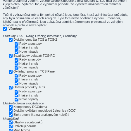
Vemte prosím na vědomí, že zobrazené kategorie a fóra jsou pro ty, kdo mají oprávnění
k jejich čtení. Vybírání fór je vypnuto v případě, že vyberete možnost "Jen témata v
záložkách".
Tučně zvýrazněná jména fór, pokud nějaká jsou, jsou fóra, která administrátor požaduje,
aby byla obsažena ve všech zdrojích. Tyto fóra nelze odebrat z výběru. Jména fór,
jejichž text je přeškrtnutý, jsou zakázána administrátorem pro prezentaci ve zdrojích
novinek a proto je nelze vybrat.
Všechny
Produkty TCS - Rady, Otázky, Informace, Problémy...
Digitální centrála TCS a TCS-2
Rady a postupy
Hlášení chyb
Nové nápady
Bezdrátový ovladač TCS-RC
Rady a návody
Hlášení chyb
Nové nápady
Ovládací program TCS Panel
Rady a postupy
Hlášení chyb
Nové nápady
Ostatní produkty TCS
Rady a postupy
Hlášení chyb
Nové nápady
Elektrotechnika a digitalizace
Komponenty DCCdoma
Digitální ovládání modelové železnice (DCC)
Elektrotechnika na analogovém kolejišti
Modelaření
Otázky začátečníků
Potřebuji poradit
Moje tvorba