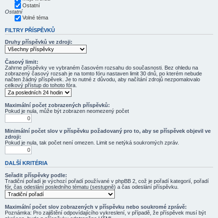
Ostatní
Ostatní
Volné téma
FILTRY PŘÍSPĚVKŮ
Druhy příspěvků ve zdroji:
Časový limit:
Zahrne příspěvky ve vybraném časovém rozsahu do současnosti. Bez ohledu na
zobrazený časový rozsah je na tomto fóru nastaven limit 30 dnů, po kterém nebude
načten žádný příspěvek. Je to nutné z důvodu, aby načítání zdrojů nezpomalovalo
celkový přístup do tohoto fóra.
Maximální počet zobrazených příspěvků:
Pokud je nula, může být zobrazen neomezený počet
Minimální počet slov v příspěvku požadovaný pro to, aby se příspěvek objevil ve
zdroji:
Pokud je nula, tak počet není omezen. Limit se netýká soukromých zpráv.
DALŠÍ KRITÉRIA
Seřadit příspěvky podle:
Tradiční pořadí je výchozí pořadí používané v phpBB 2, což je pořadí kategorií, pořadí
fór, čas odeslání posledního tématu (sestupně) a čas odeslání příspěvku.
Maximální počet slov zobrazených v příspěvku nebo soukromé zprávě:
Poznámka: Pro zajištění odpovídajícího vykreslení, v případě, že příspěvek musí být