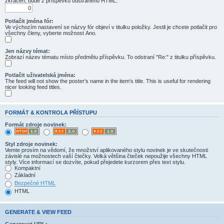
zkrácen, bude z příspěvku odstraněno HTML.
Potlačit jména fór:
Ve výchozím nastavení se názvy fór objeví v titulku položky. Jestli je chcete potlačit pro
všechny členy, vyberte možnost Ano.
Jen názvy témat:
Zobrazí název tématu místo předmětu příspěvku. To odstraní "Re:" z titulku příspěvku.
Potlačit uživatelská jména:
The feed will not show the poster's name in the item's title. This is useful for rendering
nicer looking feed titles.
FORMÁT & KONTROLA PŘÍSTUPU
Formát zdroje novinek:
Styl zdroje novinek:
Vemte prosím na vědomí, že množství aplikovaného stylu novinek je ve skutečnosti
závislé na možnostech vaší čtečky. Velká většina čteček nepoužije všechny HTML
styly. Více informací se dozvíte, pokud přejedete kurzorem přes text stylu.
Kompaktní
Základní
Bezpečné HTML
HTML
GENERATE & VIEW FEED
Generovat URL: