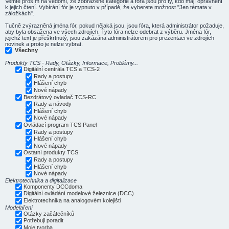
Vemte prosím na vědomí, že zobrazené kategorie a fóra jsou pro ty, kdo mají oprávnění
k jejich čtení. Vybírání fór je vypnuto v případě, že vyberete možnost "Jen témata v
záložkách".
Tučně zvýrazněná jména fór, pokud nějaká jsou, jsou fóra, která administrátor požaduje,
aby byla obsažena ve všech zdrojích. Tyto fóra nelze odebrat z výběru. Jména fór,
jejichž text je přeškrtnutý, jsou zakázána administrátorem pro prezentaci ve zdrojích
novinek a proto je nelze vybrat.
Všechny
Produkty TCS - Rady, Otázky, Informace, Problémy...
Digitální centrála TCS a TCS-2
Rady a postupy
Hlášení chyb
Nové nápady
Bezdrátový ovladač TCS-RC
Rady a návody
Hlášení chyb
Nové nápady
Ovládací program TCS Panel
Rady a postupy
Hlášení chyb
Nové nápady
Ostatní produkty TCS
Rady a postupy
Hlášení chyb
Nové nápady
Elektrotechnika a digitalizace
Komponenty DCCdoma
Digitální ovládání modelové železnice (DCC)
Elektrotechnika na analogovém kolejišti
Modelaření
Otázky začátečníků
Potřebuji poradit
Moje tvorba