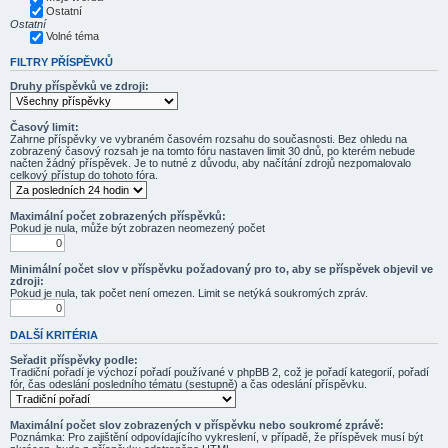
Ostatní
Ostatní
Volné téma
FILTRY PŘÍSPĚVKŮ
Druhy příspěvků ve zdroji:
Časový limit:
Zahrne příspěvky ve vybraném časovém rozsahu do současnosti. Bez ohledu na
zobrazený časový rozsah je na tomto fóru nastaven limit 30 dnů, po kterém nebude
načten žádný příspěvek. Je to nutné z důvodu, aby načítání zdrojů nezpomalovalo
celkový přístup do tohoto fóra.
Maximální počet zobrazených příspěvků:
Pokud je nula, může být zobrazen neomezený počet
Minimální počet slov v příspěvku požadovaný pro to, aby se příspěvek objevil ve
zdroji:
Pokud je nula, tak počet není omezen. Limit se netýká soukromých zpráv.
DALŠÍ KRITÉRIA
Seřadit příspěvky podle:
Tradiční pořadí je výchozí pořadí používané v phpBB 2, což je pořadí kategorií, pořadí
fór, čas odeslání posledního tématu (sestupně) a čas odeslání příspěvku.
Maximální počet slov zobrazených v příspěvku nebo soukromé zprávě:
Poznámka: Pro zajištění odpovídajícího vykreslení, v případě, že příspěvek musí být