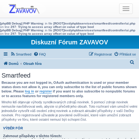
T
o
g
[phpBB Debug] PHP Warning
: in file
[ROOT]/ext/phpbbservices/smartfeed/controller/ui.php
g
on line
297
:
Trying to access array offset on value of type bool
[phpBB Debug] PHP Warning
: in file
[ROOT]/ext/phpbbservices/smartfeed/controller/ui.php
l
on line
297
:
Trying to access array offset on value of type bool
e
Diskuzní Fórum ZAVAVOV
n
a
Smartfeed
FAQ
Registrovat
Přihlásit se
v
H
Domů
Obsah fóra
i
g
l
Smartfeed
a
e
Because you are not logged in, OAuth authentication is used or your member
t
d
status does not allow it, you can only subscribe to the list of public forums shown
i
below. Please
log in
or
register
if you want to also subscribe to nonpublic forums
a
o
or to access features for registered members only.
t
n
Mnoho lidí objevuje výhody syndikovaných zdrojů novinek. S pomocí zdroje novinek
nemusíte navštěvovat web, abyste si přečetli jeho obsah. Toto rozhraní vám umožní velmi
jednoduše vytvořit váš osobní zdroj novinek a zobrazit aktuální příspěvky z vaší čtečky
novinek. Pro registrované uživatele je povolené ověřování, které vám umožní zobrazit
příspěvky ve fóru, které ostatní nemusí být schopni číst.
VÝBĚR FÓR
Zahrnout příspěvky v těchto fórech: