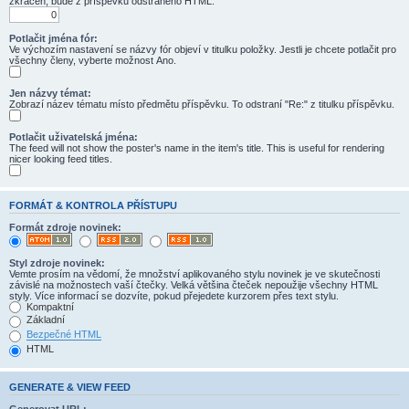
zkrácen, bude z příspěvku odstraněno HTML.
Potlačit jména fór:
Ve výchozím nastavení se názvy fór objeví v titulku položky. Jestli je chcete potlačit pro
všechny členy, vyberte možnost Ano.
Jen názvy témat:
Zobrazí název tématu místo předmětu příspěvku. To odstraní "Re:" z titulku příspěvku.
Potlačit uživatelská jména:
The feed will not show the poster's name in the item's title. This is useful for rendering
nicer looking feed titles.
FORMÁT & KONTROLA PŘÍSTUPU
Formát zdroje novinek:
Styl zdroje novinek:
Vemte prosím na vědomí, že množství aplikovaného stylu novinek je ve skutečnosti
závislé na možnostech vaší čtečky. Velká většina čteček nepoužije všechny HTML
styly. Více informací se dozvíte, pokud přejedete kurzorem přes text stylu.
Kompaktní
Základní
Bezpečné HTML
HTML
GENERATE & VIEW FEED
Generovat URL: