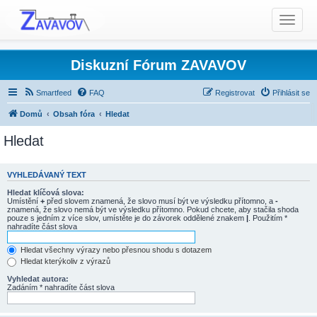
T
o
g
g
Diskuzní Fórum ZAVAVOV
l
e
Smartfeed
FAQ
Registrovat
Přihlásit se
n
Domů
Obsah fóra
Hledat
a
v
Hledat
i
g
a
VYHLEDÁVANÝ TEXT
t
Hledat klíčová slova:
Umístění
+
před slovem znamená, že slovo musí být ve výsledku přítomno, a
-
i
znamená, že slovo nemá být ve výsledku přítomno. Pokud chcete, aby stačila shoda
o
pouze s jedním z více slov, umístěte je do závorek oddělené znakem
|
. Použitím *
nahradíte část slova
n
Hledat všechny výrazy nebo přesnou shodu s dotazem
Hledat kterýkoliv z výrazů
Vyhledat autora:
Zadáním * nahradíte část slova