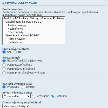
NASTAVENÍ VYHLEDÁVÁNÍ
Prohledávat fóra:
Zvolte fórum nebo fóra, ve kterých chcete vyhledávat. Subfóra jsou prohledávána
automaticky, pokud nezvolíte jinak.
Prohledávat subfóra:
Ano
Ne
Hledat uvnitř:
Názvy příspěvků a jejich texty
Pouze text příspěvku
Pouze názvy příspěvků
Pouze první příspěvek v tématu
Zobrazit výsledek jako:
Příspěvky
Témata
Seřadit výsledky podle:
Vzestupně
Sestupně
Omezit výsledky na předchozí: