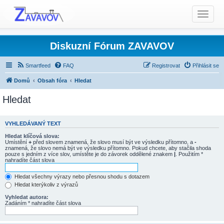
T
o
g
g
Diskuzní Fórum ZAVAVOV
l
e
Smartfeed
FAQ
Registrovat
Přihlásit se
n
Domů
Obsah fóra
Hledat
a
v
Hledat
i
g
a
VYHLEDÁVANÝ TEXT
t
Hledat klíčová slova:
Umístění
+
před slovem znamená, že slovo musí být ve výsledku přítomno, a
-
i
znamená, že slovo nemá být ve výsledku přítomno. Pokud chcete, aby stačila shoda
o
pouze s jedním z více slov, umístěte je do závorek oddělené znakem
|
. Použitím *
nahradíte část slova
n
Hledat všechny výrazy nebo přesnou shodu s dotazem
Hledat kterýkoliv z výrazů
Vyhledat autora:
Zadáním * nahradíte část slova