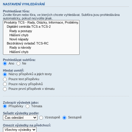
NASTAVENÍ VYHLEDÁVÁNÍ
Prohledávat fóra:
Zvolte fórum nebo fóra, ve kterých chcete vyhledávat. Subfóra jsou prohledávána
automaticky, pokud nezvolíte jinak.
Prohledávat subfóra:
Ano
Ne
Hledat uvnitř:
Názvy příspěvků a jejich texty
Pouze text příspěvku
Pouze názvy příspěvků
Pouze první příspěvek v tématu
Zobrazit výsledek jako:
Příspěvky
Témata
Seřadit výsledky podle:
Vzestupně
Sestupně
Omezit výsledky na předchozí: