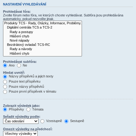
NASTAVENÍ VYHLEDÁVÁNÍ
Prohledávat fóra:
Zvolte fórum nebo fóra, ve kterých chcete vyhledávat. Subfóra jsou prohledávána
automaticky, pokud nezvolíte jinak.
Prohledávat subfóra:
Ano
Ne
Hledat uvnitř:
Názvy příspěvků a jejich texty
Pouze text příspěvku
Pouze názvy příspěvků
Pouze první příspěvek v tématu
Zobrazit výsledek jako:
Příspěvky
Témata
Seřadit výsledky podle:
Vzestupně
Sestupně
Omezit výsledky na předchozí: