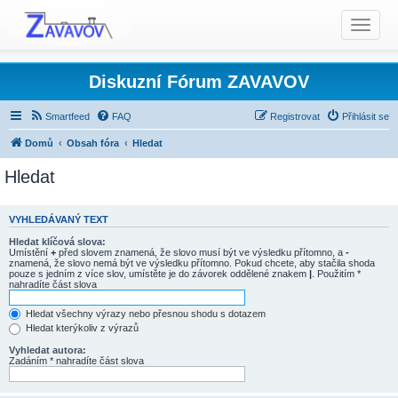
T
o
g
g
Diskuzní Fórum ZAVAVOV
l
e
Smartfeed
FAQ
Registrovat
Přihlásit se
n
Domů
Obsah fóra
Hledat
a
v
Hledat
i
g
a
VYHLEDÁVANÝ TEXT
t
Hledat klíčová slova:
Umístění
+
před slovem znamená, že slovo musí být ve výsledku přítomno, a
-
i
znamená, že slovo nemá být ve výsledku přítomno. Pokud chcete, aby stačila shoda
o
pouze s jedním z více slov, umístěte je do závorek oddělené znakem
|
. Použitím *
nahradíte část slova
n
Hledat všechny výrazy nebo přesnou shodu s dotazem
Hledat kterýkoliv z výrazů
Vyhledat autora:
Zadáním * nahradíte část slova