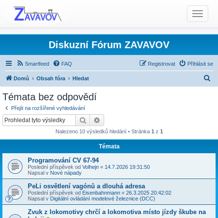
T
o
g
g
Diskuzní Fórum ZAVAVOV
l
e
Smartfeed
FAQ
Registrovat
Přihlásit se
n
H
Domů
Obsah fóra
Hledat
a
l
Témata bez odpovědí
v
Témata bez odpovědí
i
e
Přejít na rozšířené vyhledávání
g
d
Hledat
Pokročilé hledání
a
a
t
Nalezeno 10 výsledků hledání • Stránka
1
z
1
t
i
Témata
o
n
Programování CV 67-94
Poslední příspěvek od
Volhejn
«
14.7.2026 19:31:50
Napsal v
Nové nápady
PeLi osvětlení vagónů a dlouhá adresa
Poslední příspěvek od
Eisenbahnmann
«
26.3.2025 20:42:02
Napsal v
Digitální ovládání modelové železnice (DCC)
Zvuk z lokomotivy chrčí a lokomotiva místo jízdy škube na