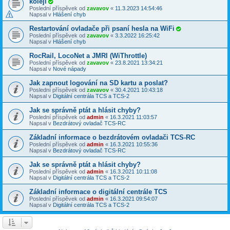
koleji
Poslední příspěvek od
zavavov
«
11.3.2023 14:54:46
Napsal v
Hlášení chyb
Restartování ovladače při psaní hesla na WiFi
Poslední příspěvek od
zavavov
«
3.3.2022 16:25:42
Napsal v
Hlášení chyb
RocRail, LocoNet a JMRI (WiThrottle)
Poslední příspěvek od
zavavov
«
23.8.2021 13:34:21
Napsal v
Nové nápady
Jak zapnout logování na SD kartu a poslat?
Poslední příspěvek od
zavavov
«
30.4.2021 10:43:18
Napsal v
Digitální centrála TCS a TCS-2
Jak se správně ptát a hlásit chyby?
Poslední příspěvek od
admin
«
16.3.2021 11:03:57
Napsal v
Bezdrátový ovladač TCS-RC
Základní informace o bezdrátovém ovladači TCS-RC
Poslední příspěvek od
admin
«
16.3.2021 10:55:36
Napsal v
Bezdrátový ovladač TCS-RC
Jak se správně ptát a hlásit chyby?
Poslední příspěvek od
admin
«
16.3.2021 10:11:08
Napsal v
Digitální centrála TCS a TCS-2
Základní informace o digitální centrále TCS
Poslední příspěvek od
admin
«
16.3.2021 09:54:07
Napsal v
Digitální centrála TCS a TCS-2