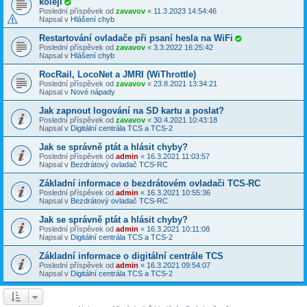
koleji
Poslední příspěvek od
zavavov
«
11.3.2023 14:54:46
Napsal v
Hlášení chyb
Restartování ovladače při psaní hesla na WiFi
Poslední příspěvek od
zavavov
«
3.3.2022 16:25:42
Napsal v
Hlášení chyb
RocRail, LocoNet a JMRI (WiThrottle)
Poslední příspěvek od
zavavov
«
23.8.2021 13:34:21
Napsal v
Nové nápady
Jak zapnout logování na SD kartu a poslat?
Poslední příspěvek od
zavavov
«
30.4.2021 10:43:18
Napsal v
Digitální centrála TCS a TCS-2
Jak se správně ptát a hlásit chyby?
Poslední příspěvek od
admin
«
16.3.2021 11:03:57
Napsal v
Bezdrátový ovladač TCS-RC
Základní informace o bezdrátovém ovladači TCS-RC
Poslední příspěvek od
admin
«
16.3.2021 10:55:36
Napsal v
Bezdrátový ovladač TCS-RC
Jak se správně ptát a hlásit chyby?
Poslední příspěvek od
admin
«
16.3.2021 10:11:08
Napsal v
Digitální centrála TCS a TCS-2
Základní informace o digitální centrále TCS
Poslední příspěvek od
admin
«
16.3.2021 09:54:07
Napsal v
Digitální centrála TCS a TCS-2