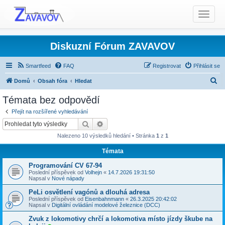
T
o
g
g
Diskuzní Fórum ZAVAVOV
l
e
Smartfeed
FAQ
Registrovat
Přihlásit se
n
H
Domů
Obsah fóra
Hledat
a
l
Témata bez odpovědí
v
Témata bez odpovědí
i
e
Přejít na rozšířené vyhledávání
g
d
Hledat
Pokročilé hledání
a
a
t
Nalezeno 10 výsledků hledání • Stránka
1
z
1
t
i
Témata
o
n
Programování CV 67-94
Poslední příspěvek od
Volhejn
«
14.7.2026 19:31:50
Napsal v
Nové nápady
PeLi osvětlení vagónů a dlouhá adresa
Poslední příspěvek od
Eisenbahnmann
«
26.3.2025 20:42:02
Napsal v
Digitální ovládání modelové železnice (DCC)
Zvuk z lokomotivy chrčí a lokomotiva místo jízdy škube na