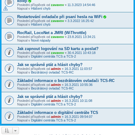
koleji
Poslední příspěvek od
zavavov
«
11.3.2023 14:54:46
Napsal v
Hlášení chyb
Restartování ovladače při psaní hesla na WiFi
Poslední příspěvek od
zavavov
«
3.3.2022 16:25:42
Napsal v
Hlášení chyb
RocRail, LocoNet a JMRI (WiThrottle)
Poslední příspěvek od
zavavov
«
23.8.2021 13:34:21
Napsal v
Nové nápady
Jak zapnout logování na SD kartu a poslat?
Poslední příspěvek od
zavavov
«
30.4.2021 10:43:18
Napsal v
Digitální centrála TCS a TCS-2
Jak se správně ptát a hlásit chyby?
Poslední příspěvek od
admin
«
16.3.2021 11:03:57
Napsal v
Bezdrátový ovladač TCS-RC
Základní informace o bezdrátovém ovladači TCS-RC
Poslední příspěvek od
admin
«
16.3.2021 10:55:36
Napsal v
Bezdrátový ovladač TCS-RC
Jak se správně ptát a hlásit chyby?
Poslední příspěvek od
admin
«
16.3.2021 10:11:08
Napsal v
Digitální centrála TCS a TCS-2
Základní informace o digitální centrále TCS
Poslední příspěvek od
admin
«
16.3.2021 09:54:07
Napsal v
Digitální centrála TCS a TCS-2