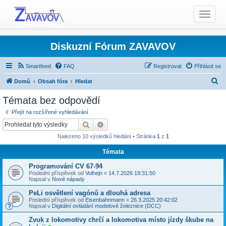
T
o
g
g
Diskuzní Fórum ZAVAVOV
l
e
Smartfeed
FAQ
Registrovat
Přihlásit se
n
H
Domů
Obsah fóra
Hledat
a
l
Témata bez odpovědí
v
Témata bez odpovědí
i
e
Přejít na rozšířené vyhledávání
g
d
Hledat
Pokročilé hledání
a
a
t
Nalezeno 10 výsledků hledání • Stránka
1
z
1
t
i
Témata
o
n
Programování CV 67-94
Poslední příspěvek od
Volhejn
«
14.7.2026 19:31:50
Napsal v
Nové nápady
PeLi osvětlení vagónů a dlouhá adresa
Poslední příspěvek od
Eisenbahnmann
«
26.3.2025 20:42:02
Napsal v
Digitální ovládání modelové železnice (DCC)
Zvuk z lokomotivy chrčí a lokomotiva místo jízdy škube na