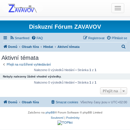
T
o
g
g
Diskuzní Fórum ZAVAVOV
l
e
Smartfeed
FAQ
Registrovat
Přihlásit se
n
H
Domů
Obsah fóra
Hledat
Aktivní témata
a
l
v
Aktivní témata
i
e
Přejít na rozšířené vyhledávání
g
d
Nalezeno 0 výsledků hledání • Stránka
1
z
1
a
a
Nebyly nalezeny žádné vhodné výsledky.
t
t
Nalezeno 0 výsledků hledání • Stránka
1
z
1
i
o
Přejít na
n
Domů
Obsah fóra
Smazat cookies
Všechny časy jsou v
UTC+02:00
Založeno na
phpBB
® Forum Software © phpBB Limited
Soukromí
|
Podmínky