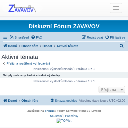
T
o
g
g
Diskuzní Fórum ZAVAVOV
l
e
Smartfeed
FAQ
Registrovat
Přihlásit se
n
H
Domů
Obsah fóra
Hledat
Aktivní témata
a
l
v
Aktivní témata
i
e
Přejít na rozšířené vyhledávání
g
d
Nalezeno 0 výsledků hledání • Stránka
1
z
1
a
a
Nebyly nalezeny žádné vhodné výsledky.
t
t
Nalezeno 0 výsledků hledání • Stránka
1
z
1
i
o
Přejít na
n
Domů
Obsah fóra
Smazat cookies
Všechny časy jsou v
UTC+02:00
Založeno na
phpBB
® Forum Software © phpBB Limited
Soukromí
|
Podmínky