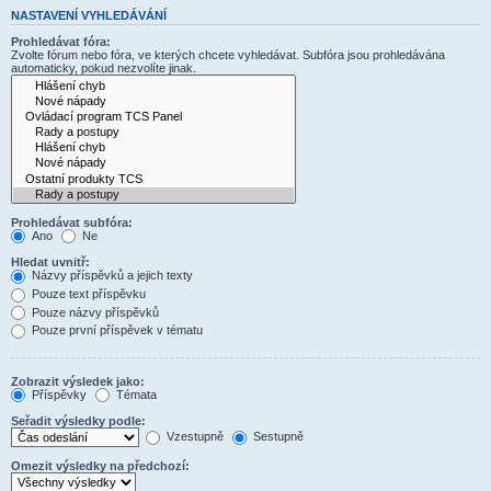
NASTAVENÍ VYHLEDÁVÁNÍ
Prohledávat fóra:
Zvolte fórum nebo fóra, ve kterých chcete vyhledávat. Subfóra jsou prohledávána
automaticky, pokud nezvolíte jinak.
Prohledávat subfóra:
Ano
Ne
Hledat uvnitř:
Názvy příspěvků a jejich texty
Pouze text příspěvku
Pouze názvy příspěvků
Pouze první příspěvek v tématu
Zobrazit výsledek jako:
Příspěvky
Témata
Seřadit výsledky podle:
Vzestupně
Sestupně
Omezit výsledky na předchozí: