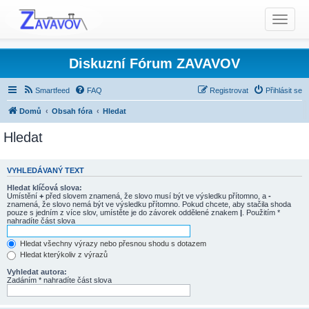
T
o
g
g
Diskuzní Fórum ZAVAVOV
l
e
Smartfeed
FAQ
Registrovat
Přihlásit se
n
Domů
Obsah fóra
Hledat
a
v
Hledat
i
g
a
VYHLEDÁVANÝ TEXT
t
Hledat klíčová slova:
Umístění
+
před slovem znamená, že slovo musí být ve výsledku přítomno, a
-
i
znamená, že slovo nemá být ve výsledku přítomno. Pokud chcete, aby stačila shoda
o
pouze s jedním z více slov, umístěte je do závorek oddělené znakem
|
. Použitím *
nahradíte část slova
n
Hledat všechny výrazy nebo přesnou shodu s dotazem
Hledat kterýkoliv z výrazů
Vyhledat autora:
Zadáním * nahradíte část slova