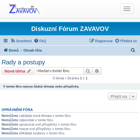
T
o
g
g
Diskuzní Fórum ZAVAVOV
l
e
Smartfeed
FAQ
Registrovat
Přihlásit se
n
H
Domů
Obsah fóra
a
l
v
Rady a postupy
i
e
Produkty TCS - Rady, Otázky, Informace, Problémy...
Hledat
Pokročilé hledání
Nové téma
g
d
Ostatní produkty TCS
Rady a postupy
a
0 témat • Stránka
1
z
1
a
t
V tomto fóru nejsou žádná témata nebo příspěvky.
t
i
Přejít na
o
n
OPRÁVNĚNÍ FÓRA
Nemůžete
zakládat nová témata v tomto fóru
Nemůžete
odpovídat v tomto fóru
Nemůžete
upravovat své příspěvky v tomto fóru
Nemůžete
mazat své příspěvky v tomto fóru
Nemůžete
přikládat soubory v tomto fóru