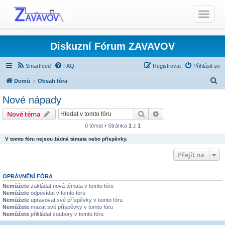
T
o
g
g
Diskuzní Fórum ZAVAVOV
l
e
Smartfeed
FAQ
Registrovat
Přihlásit se
n
H
Domů
Obsah fóra
a
l
v
Nové nápady
i
e
Produkty TCS - Rady, Otázky, Informace, Problémy...
Hledat
Pokročilé hledání
Nové téma
g
d
Ostatní produkty TCS
Nové nápady
a
0 témat • Stránka
1
z
1
a
t
V tomto fóru nejsou žádná témata nebo příspěvky.
t
i
Přejít na
o
n
OPRÁVNĚNÍ FÓRA
Nemůžete
zakládat nová témata v tomto fóru
Nemůžete
odpovídat v tomto fóru
Nemůžete
upravovat své příspěvky v tomto fóru
Nemůžete
mazat své příspěvky v tomto fóru
Nemůžete
přikládat soubory v tomto fóru