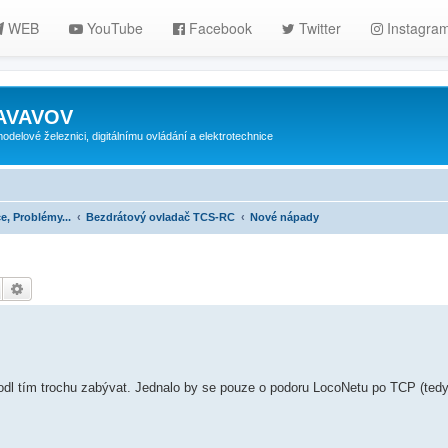
WEB
YouTube
Facebook
Twitter
Instagra
ZAVAVOV
lové železnici, digitálnímu ovládání a elektrotechnice
e, Problémy...
Bezdrátový ovladač TCS-RC
Nové nápady
Hledat
Pokročilé hledání
dl tím trochu zabývat. Jednalo by se pouze o podoru LocoNetu po TCP (tedy 