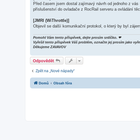
Před časem jsem dostal zajímavý návrh od jednoho z vás 
příslušenství do ovladače z RocRail serveru a ovládání těc
[JMRI (WiThrottle)]
Objevil se další komunikační protokol, o který by byl záje
Pomohl Vám tento příspěvek, dejte prosím srdíčko. ❤
Vyřešil tento příspěvek Váš problém, označte jej prosím jako v
Děkujeme ZAVAVOV
Odpovědět
Zpět na „Nové nápady“
Domů
Obsah fóra