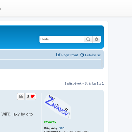
m
Hledat
Pokročilé hledání
Registrovat
Přihlásit se
1 příspěvek • Stránka
1
z
1
0
WiFi), jaký by o to
zavavov
Příspěvky:
385
Registrován:
16.3.2021 08:37:58