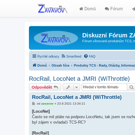
Domů
Fórum
Diskuzní Fórum 
Fórum věnované produktům TCS, mode
Rychlé odkazy
Smartfeed
FAQ
Domů
Obsah fóra
Produkty TCS - Rady, Otázky, Informac
RocRail, LocoNet a JMRI (WiThrottle)
Odpovědět
RocRail, LocoNet a JMRI (WiThrottle)
P
od
zavavov
»
23.8.2021 13:34:21
ř
í
[LocoNet]
s
Často se mě ptáte na podporu LocoNetu, tak jsem se rozho
p
ě
byl zájem v ovladači TCS-RC?
v
e
k
[RocRail]