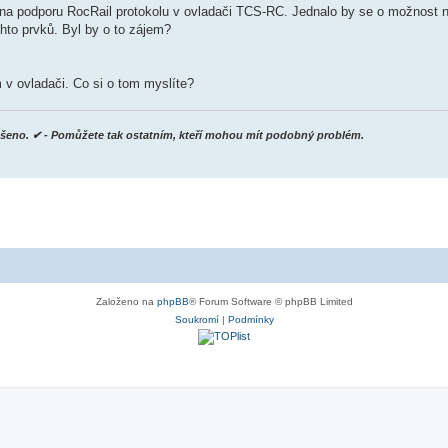
na podporu RocRail protokolu v ovladači TCS-RC. Jednalo by se o možnost n
hto prvků. Byl by o to zájem?
m v ovladači. Co si o tom myslíte?
yřešeno. ✔ - Pomůžete tak ostatním, kteří mohou mít podobný problém.
Založeno na
phpBB
® Forum Software © phpBB Limited
Soukromí
|
Podmínky