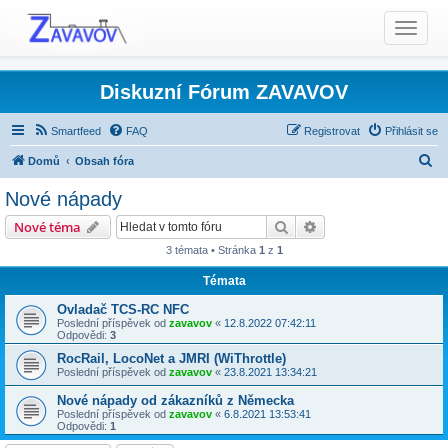
T
o
g
g
Diskuzní Fórum ZAVAVOV
l
e
Smartfeed
FAQ
Registrovat
Přihlásit se
n
H
Domů
Obsah fóra
a
l
v
Nové nápady
i
e
Produkty TCS - Rady, Otázky, Informace, Problémy...
Hledat
Pokročilé hledání
Nové téma
g
d
Bezdrátový ovladač TCS-RC
Nové nápady
a
3 témata • Stránka
1
z
1
a
t
Témata
t
i
o
Ovladač TCS-RC NFC
Poslední příspěvek od
zavavov
«
12.8.2022 07:42:11
n
Odpovědi:
3
RocRail, LocoNet a JMRI (WiThrottle)
Poslední příspěvek od
zavavov
«
23.8.2021 13:34:21
Nové nápady od zákazníků z Německa
Poslední příspěvek od
zavavov
«
6.8.2021 13:53:41
Odpovědi:
1