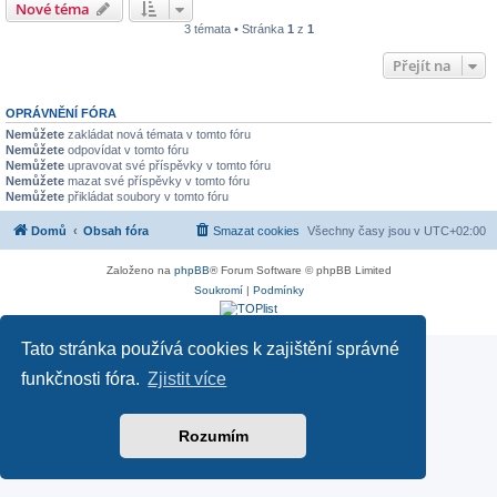
Nové téma
3 témata • Stránka
1
z
1
Přejít na
OPRÁVNĚNÍ FÓRA
Nemůžete
zakládat nová témata v tomto fóru
Nemůžete
odpovídat v tomto fóru
Nemůžete
upravovat své příspěvky v tomto fóru
Nemůžete
mazat své příspěvky v tomto fóru
Nemůžete
přikládat soubory v tomto fóru
Domů
Obsah fóra
Smazat cookies
Všechny časy jsou v
UTC+02:00
Založeno na
phpBB
® Forum Software © phpBB Limited
Soukromí
|
Podmínky
Tato stránka používá cookies k zajištění správné
funkčnosti fóra.
Zjistit více
Rozumím