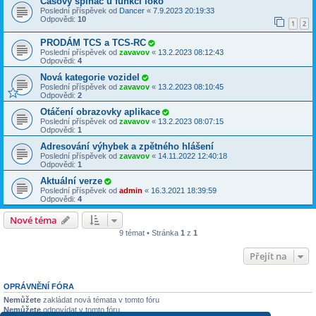
Časový spínač u funkcí loko
Poslední příspěvek od
Dancer
«
7.9.2023 20:19:33
Odpovědi:
10
1
2
PRODÁM TCS a TCS-RC
Poslední příspěvek od
zavavov
«
13.2.2023 08:12:43
Odpovědi:
4
Nová kategorie vozidel
Poslední příspěvek od
zavavov
«
13.2.2023 08:10:45
Odpovědi:
2
Otáčení obrazovky aplikace
Poslední příspěvek od
zavavov
«
13.2.2023 08:07:15
Odpovědi:
1
Adresování výhybek a zpětného hlášení
Poslední příspěvek od
zavavov
«
14.11.2022 12:40:18
Odpovědi:
1
Aktuální verze
Poslední příspěvek od
admin
«
16.3.2021 18:39:59
Odpovědi:
4
Nové téma
9 témat • Stránka
1
z
1
Přejít na
OPRÁVNĚNÍ FÓRA
Nemůžete
zakládat nová témata v tomto fóru
Nemůžete
odpovídat v tomto fóru