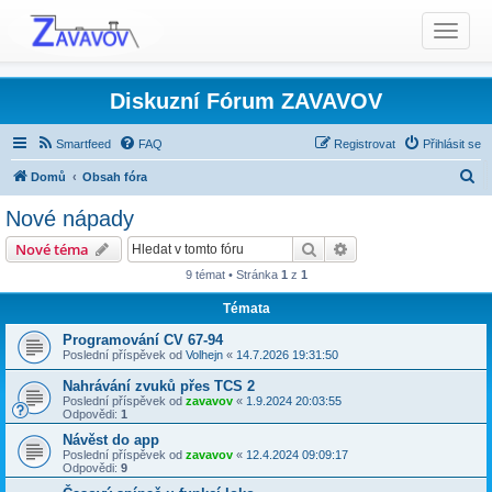
T
o
g
g
Diskuzní Fórum ZAVAVOV
l
e
Smartfeed
FAQ
Registrovat
Přihlásit se
n
H
Domů
Obsah fóra
a
l
v
Nové nápady
i
e
Produkty TCS - Rady, Otázky, Informace, Problémy...
Hledat
Pokročilé hledání
Nové téma
g
d
Digitální centrála TCS a TCS-2
Nové nápady
a
9 témat • Stránka
1
z
1
a
t
Témata
t
i
o
Programování CV 67-94
Poslední příspěvek od
Volhejn
«
14.7.2026 19:31:50
n
Nahrávání zvuků přes TCS 2
Poslední příspěvek od
zavavov
«
1.9.2024 20:03:55
Odpovědi:
1
Návěst do app
Poslední příspěvek od
zavavov
«
12.4.2024 09:09:17
Odpovědi:
9