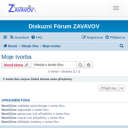
T
o
g
g
Diskuzní Fórum ZAVAVOV
l
e
Smartfeed
FAQ
Registrovat
Přihlásit se
n
H
Domů
Obsah fóra
Moje tvorba
a
l
v
Moje tvorba
i
e
Hledat
Pokročilé hledání
Nové téma
g
d
a
0 témat • Stránka
1
z
1
a
t
V tomto fóru nejsou žádná témata nebo příspěvky.
t
i
Přejít na
o
n
OPRÁVNĚNÍ FÓRA
Nemůžete
zakládat nová témata v tomto fóru
Nemůžete
odpovídat v tomto fóru
Nemůžete
upravovat své příspěvky v tomto fóru
Nemůžete
mazat své příspěvky v tomto fóru
Nemůžete
přikládat soubory v tomto fóru