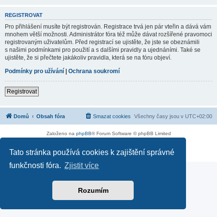
REGISTROVAT
Pro přihlášení musíte být registrován. Registrace trvá jen pár vteřin a dává vám
mnohem větší možnosti. Administrátor fóra též může dávat rozšířené pravomoci
registrovaným uživatelům. Před registrací se ujistěte, že jste se obeznámili
s našimi podmínkami pro použití a s dalšími pravidly a ujednáními. Také se
ujistěte, že si přečtete jakákoliv pravidla, která se na fóru objeví.
Podmínky pro užívání
|
Ochrana soukromí
Registrovat
Domů
Obsah fóra
Smazat cookies
Všechny časy jsou v
UTC+02:00
Založeno na
phpBB
® Forum Software © phpBB Limited
Soukromí
|
Podmínky
Tato stránka používá cookies k zajištění správné
funkčnosti fóra.
Zjistit více
Rozumím