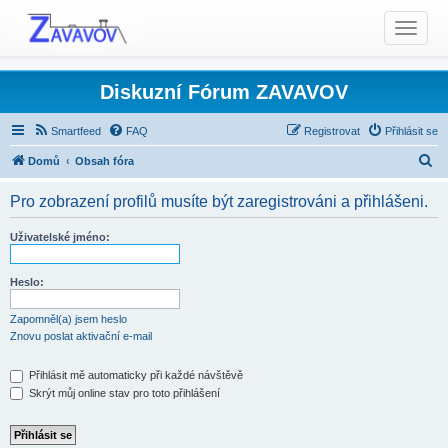
T
o
g
g
Diskuzní Fórum ZAVAVOV
l
e
Smartfeed
FAQ
Registrovat
Přihlásit se
n
H
Domů
Obsah fóra
a
l
v
Pro zobrazení profilů musíte být zaregistrováni a přihlášeni.
i
e
g
d
Uživatelské jméno:
a
a
t
t
Heslo:
i
o
Zapomněl(a) jsem heslo
n
Znovu poslat aktivační e-mail
Přihlásit mě automaticky při každé návštěvě
Skrýt můj online stav pro toto přihlášení