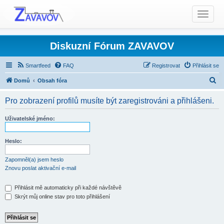
T
o
g
g
Diskuzní Fórum ZAVAVOV
l
e
Smartfeed
FAQ
Registrovat
Přihlásit se
n
H
Domů
Obsah fóra
a
l
v
Pro zobrazení profilů musíte být zaregistrováni a přihlášeni.
i
e
g
d
Uživatelské jméno:
a
a
t
t
Heslo:
i
o
Zapomněl(a) jsem heslo
n
Znovu poslat aktivační e-mail
Přihlásit mě automaticky při každé návštěvě
Skrýt můj online stav pro toto přihlášení