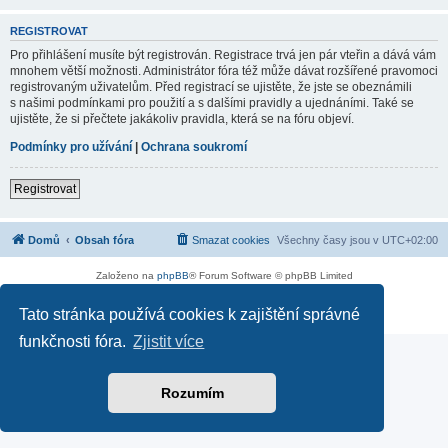
REGISTROVAT
Pro přihlášení musíte být registrován. Registrace trvá jen pár vteřin a dává vám
mnohem větší možnosti. Administrátor fóra též může dávat rozšířené pravomoci
registrovaným uživatelům. Před registrací se ujistěte, že jste se obeznámili
s našimi podmínkami pro použití a s dalšími pravidly a ujednáními. Také se
ujistěte, že si přečtete jakákoliv pravidla, která se na fóru objeví.
Podmínky pro užívání
|
Ochrana soukromí
Registrovat
Domů
Obsah fóra
Smazat cookies
Všechny časy jsou v
UTC+02:00
Založeno na
phpBB
® Forum Software © phpBB Limited
Soukromí
|
Podmínky
Tato stránka používá cookies k zajištění správné
funkčnosti fóra.
Zjistit více
Rozumím