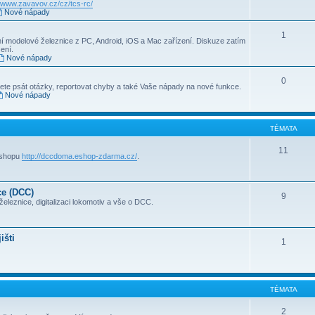
//www.zavavov.cz/cz/tcs-rc/
Nové nápady
1
 modelové železnice z PC, Android, iOS a Mac zařízení. Diskuze zatím
ení.
Nové nápady
0
te psát otázky, reportovat chyby a také Vaše nápady na nové funkce.
Nové nápady
TÉMATA
11
-shopu
http://dccdoma.eshop-zdarma.cz/
.
ce (DCC)
9
eleznice, digitalizaci lokomotiv a vše o DCC.
išti
1
TÉMATA
2