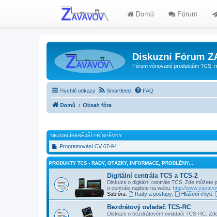
Domů
Fórum
Diskuzní Fórum 
Fórum věnované produktům TCS, mode
Rychlé odkazy
Smartfeed
FAQ
Domů
Obsah fóra
NEJOBLÍBENĚJŠÍ PŘÍSPĚVKY
Programování CV 67-94
PRODUKTY TCS - RADY, OTÁZKY, INFORMACE, PROBLÉMY...
Digitální centrála TCS a TCS-2
Diskuze o digitální centrále TCS. Zde můžete 
o centrále najdete na webu:
http://www.zavavov
Subfóra:
Rady a postupy
,
Hlášení chyb
,
Bezdrátový ovladač TCS-RC
Diskuze o bezdrátovém ovladači TCS-RC. Zde 