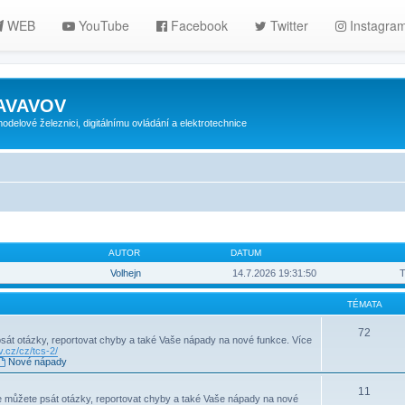
WEB
YouTube
Facebook
Twitter
Instagra
ZAVAVOV
lové železnici, digitálnímu ovládání a elektrotechnice
AUTOR
DATUM
Volhejn
14.7.2026 19:31:50
T
TÉMATA
72
psát otázky, reportovat chyby a také Vaše nápady na nové funkce. Více
.cz/cz/tcs-2/
Nové nápady
11
můžete psát otázky, reportovat chyby a také Vaše nápady na nové