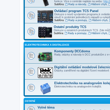
funkce. Více o centrále najdete na webu:
http:
Subfóra:
Rady a návody
,
Hlášení chyb
,
Ovládací program TCS Panel
Diskuze o nově vyvíjeném programu k ovládání
slouží k probírání jednotlivých nápadů a vylepš
Subfóra:
Rady a postupy
,
Hlášení chyb
,
Ostatní produkty TCS
Diskuze o ostatních produktech TCS. Zde může
Subfóra:
Rady a postupy
,
Hlášení chyb
,
ELEKTROTECHNIKA A DIGITALIZACE
Komponenty DCCdoma
Rady, otázky a návody k DCC produktům z e
Digitální ovládání modelové železni
Otázky zaměřené na digitální řízení modelové ž
Elektrotechnika na analogovém kolej
Elektrotechnika na analogovém kolejišti.
OSTATNÍ
Volné téma