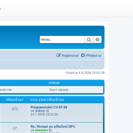
m
Hledat
Pokročilé hledání
Registrovat
Přihlásit se
Právě je 6.8.2026 23:52:39
FÓRUM
ento rok
Nové nápady
PŘÍSPĚVKY
POSLEDNÍ PŘÍSPĚVEK
Programování CV 67-94
575
Z
od
Volhejn
o
14.7.2026 19:31:50
b
r
a
Re: Restart po přiložení NFC
37
z
Z
od
zavavov
i