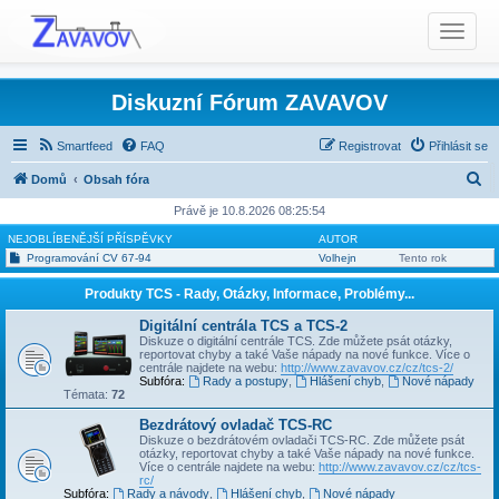
T
o
g
g
Diskuzní Fórum ZAVAVOV
l
e
Smartfeed
FAQ
Registrovat
Přihlásit se
n
H
Domů
Obsah fóra
a
l
v
Právě je 10.8.2026 08:25:54
i
e
NEJOBLÍBENĚJŠÍ PŘÍSPĚVKY
AUTOR
g
Programování CV 67-94
Volhejn
Tento rok
d
a
a
Produkty TCS - Rady, Otázky, Informace, Problémy...
t
t
i
Digitální centrála TCS a TCS-2
Diskuze o digitální centrále TCS. Zde můžete psát otázky,
o
reportovat chyby a také Vaše nápady na nové funkce. Více o
n
centrále najdete na webu:
http://www.zavavov.cz/cz/tcs-2/
Subfóra:
Rady a postupy
,
Hlášení chyb
,
Nové nápady
Témata:
72
Bezdrátový ovladač TCS-RC
Diskuze o bezdrátovém ovladači TCS-RC. Zde můžete psát
otázky, reportovat chyby a také Vaše nápady na nové funkce.
Více o centrále najdete na webu:
http://www.zavavov.cz/cz/tcs-
rc/
Subfóra:
Rady a návody
,
Hlášení chyb
,
Nové nápady