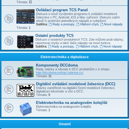
Témata:
11
Ovládací program TCS Panel
Diskuze o nově vyvíjeném programu k ovládání modelové
železnice z PC, Android, iOS a Mac zařízení. Diskuze zatím
slouží k probírání jednotlivých nápadů a vylepšení.
Subfóra:
Rady a postupy
,
Hlášení chyb
,
Nové nápady
Témata:
1
Ostatní produkty TCS
Diskuze o ostatních produktech TCS. Zde můžete psát otázky,
reportovat chyby a také Vaše nápady na nové funkce.
Subfóra:
Rady a postupy
,
Hlášení chyb
,
Nové nápady
Elektrotechnika a digitalizace
Komponenty DCCdoma
Rady, otázky a návody k DCC produktům z e-shopu
http://dccdoma.eshop-zdarma.cz/
.
Témata:
11
Digitální ovládání modelové železnice (DCC)
Otázky zaměřené na digitální řízení modelové železnice,
digitalizaci lokomotiv a vše o DCC.
Témata:
9
Elektrotechnika na analogovém kolejišti
Elektrotechnika na analogovém kolejišti.
Témata:
1
Ostatní