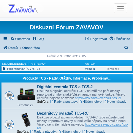
T
o
g
g
Diskuzní Fórum ZAVAVOV
l
e
Smartfeed
FAQ
Registrovat
Přihlásit se
n
H
Domů
Obsah fóra
a
l
v
Právě je 9.8.2026 03:36:05
i
e
NEJOBLÍBENĚJŠÍ PŘÍSPĚVKY
AUTOR
g
Programování CV 67-94
Volhejn
Tento rok
d
a
a
Produkty TCS - Rady, Otázky, Informace, Problémy...
t
t
i
Digitální centrála TCS a TCS-2
Diskuze o digitální centrále TCS. Zde můžete psát otázky,
o
reportovat chyby a také Vaše nápady na nové funkce. Více o
n
centrále najdete na webu:
http://www.zavavov.cz/cz/tcs-2/
Subfóra:
Rady a postupy
,
Hlášení chyb
,
Nové nápady
Témata:
72
Bezdrátový ovladač TCS-RC
Diskuze o bezdrátovém ovladači TCS-RC. Zde můžete psát
otázky, reportovat chyby a také Vaše nápady na nové funkce.
Více o centrále najdete na webu:
http://www.zavavov.cz/cz/tcs-
rc/
Subfóra:
Rady a návody
,
Hlášení chyb
,
Nové nápady