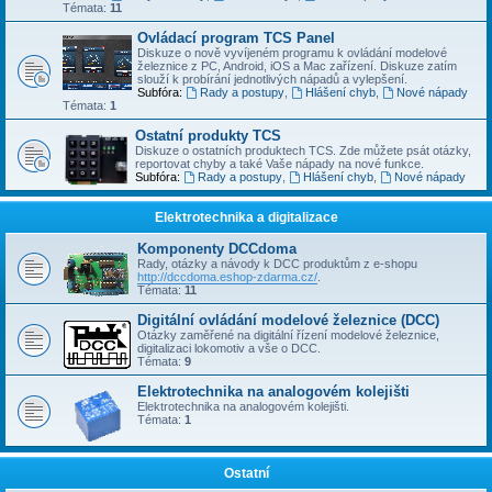
Témata:
11
Ovládací program TCS Panel
Diskuze o nově vyvíjeném programu k ovládání modelové
železnice z PC, Android, iOS a Mac zařízení. Diskuze zatím
slouží k probírání jednotlivých nápadů a vylepšení.
Subfóra:
Rady a postupy
,
Hlášení chyb
,
Nové nápady
Témata:
1
Ostatní produkty TCS
Diskuze o ostatních produktech TCS. Zde můžete psát otázky,
reportovat chyby a také Vaše nápady na nové funkce.
Subfóra:
Rady a postupy
,
Hlášení chyb
,
Nové nápady
Elektrotechnika a digitalizace
Komponenty DCCdoma
Rady, otázky a návody k DCC produktům z e-shopu
http://dccdoma.eshop-zdarma.cz/
.
Témata:
11
Digitální ovládání modelové železnice (DCC)
Otázky zaměřené na digitální řízení modelové železnice,
digitalizaci lokomotiv a vše o DCC.
Témata:
9
Elektrotechnika na analogovém kolejišti
Elektrotechnika na analogovém kolejišti.
Témata:
1
Ostatní