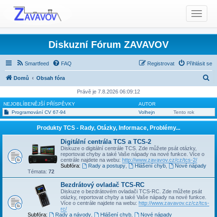
T
o
g
g
Diskuzní Fórum ZAVAVOV
l
e
Smartfeed
FAQ
Registrovat
Přihlásit se
n
H
Domů
Obsah fóra
a
l
v
Právě je 7.8.2026 06:09:12
i
e
NEJOBLÍBENĚJŠÍ PŘÍSPĚVKY
AUTOR
g
Programování CV 67-94
Volhejn
Tento rok
d
a
a
Produkty TCS - Rady, Otázky, Informace, Problémy...
t
t
i
Digitální centrála TCS a TCS-2
Diskuze o digitální centrále TCS. Zde můžete psát otázky,
o
reportovat chyby a také Vaše nápady na nové funkce. Více o
n
centrále najdete na webu:
http://www.zavavov.cz/cz/tcs-2/
Subfóra:
Rady a postupy
,
Hlášení chyb
,
Nové nápady
Témata:
72
Bezdrátový ovladač TCS-RC
Diskuze o bezdrátovém ovladači TCS-RC. Zde můžete psát
otázky, reportovat chyby a také Vaše nápady na nové funkce.
Více o centrále najdete na webu:
http://www.zavavov.cz/cz/tcs-
rc/
Subfóra:
Rady a návody
,
Hlášení chyb
,
Nové nápady