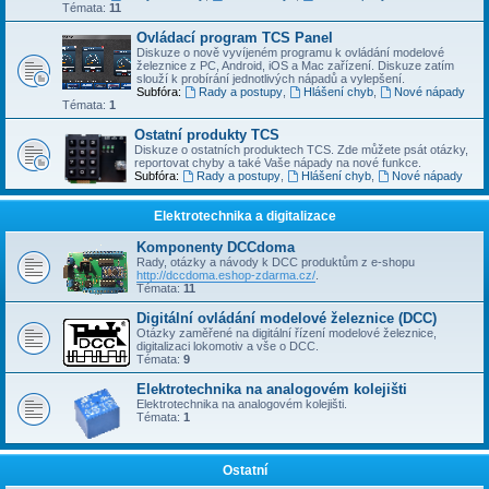
Témata:
11
Ovládací program TCS Panel
Diskuze o nově vyvíjeném programu k ovládání modelové
železnice z PC, Android, iOS a Mac zařízení. Diskuze zatím
slouží k probírání jednotlivých nápadů a vylepšení.
Subfóra:
Rady a postupy
,
Hlášení chyb
,
Nové nápady
Témata:
1
Ostatní produkty TCS
Diskuze o ostatních produktech TCS. Zde můžete psát otázky,
reportovat chyby a také Vaše nápady na nové funkce.
Subfóra:
Rady a postupy
,
Hlášení chyb
,
Nové nápady
Elektrotechnika a digitalizace
Komponenty DCCdoma
Rady, otázky a návody k DCC produktům z e-shopu
http://dccdoma.eshop-zdarma.cz/
.
Témata:
11
Digitální ovládání modelové železnice (DCC)
Otázky zaměřené na digitální řízení modelové železnice,
digitalizaci lokomotiv a vše o DCC.
Témata:
9
Elektrotechnika na analogovém kolejišti
Elektrotechnika na analogovém kolejišti.
Témata:
1
Ostatní