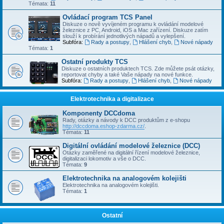
Témata:
11
Ovládací program TCS Panel
Diskuze o nově vyvíjeném programu k ovládání modelové
železnice z PC, Android, iOS a Mac zařízení. Diskuze zatím
slouží k probírání jednotlivých nápadů a vylepšení.
Subfóra:
Rady a postupy
,
Hlášení chyb
,
Nové nápady
Témata:
1
Ostatní produkty TCS
Diskuze o ostatních produktech TCS. Zde můžete psát otázky,
reportovat chyby a také Vaše nápady na nové funkce.
Subfóra:
Rady a postupy
,
Hlášení chyb
,
Nové nápady
Elektrotechnika a digitalizace
Komponenty DCCdoma
Rady, otázky a návody k DCC produktům z e-shopu
http://dccdoma.eshop-zdarma.cz/
.
Témata:
11
Digitální ovládání modelové železnice (DCC)
Otázky zaměřené na digitální řízení modelové železnice,
digitalizaci lokomotiv a vše o DCC.
Témata:
9
Elektrotechnika na analogovém kolejišti
Elektrotechnika na analogovém kolejišti.
Témata:
1
Ostatní