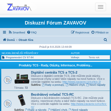
T
o
g
g
Diskuzní Fórum ZAVAVOV
l
e
Smartfeed
FAQ
Registrovat
Přihlásit se
n
H
Domů
Obsah fóra
a
l
v
Právě je 8.8.2026 13:44:09
i
e
NEJOBLÍBENĚJŠÍ PŘÍSPĚVKY
AUTOR
g
Programování CV 67-94
Volhejn
Tento rok
d
a
a
Produkty TCS - Rady, Otázky, Informace, Problémy...
t
t
i
Digitální centrála TCS a TCS-2
Diskuze o digitální centrále TCS. Zde můžete psát otázky,
o
reportovat chyby a také Vaše nápady na nové funkce. Více o
n
centrále najdete na webu:
http://www.zavavov.cz/cz/tcs-2/
Subfóra:
Rady a postupy
,
Hlášení chyb
,
Nové nápady
Témata:
72
Bezdrátový ovladač TCS-RC
Diskuze o bezdrátovém ovladači TCS-RC. Zde můžete psát
otázky, reportovat chyby a také Vaše nápady na nové funkce.
Více o centrále najdete na webu:
http://www.zavavov.cz/cz/tcs-
rc/
Subfóra:
Rady a návody
,
Hlášení chyb
,
Nové nápady