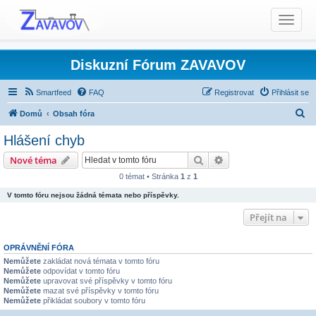
T
o
g
g
Diskuzní Fórum ZAVAVOV
l
e
Smartfeed
FAQ
Registrovat
Přihlásit se
n
H
Domů
Obsah fóra
a
l
v
Hlášení chyb
i
e
Produkty TCS - Rady, Otázky, Informace, Problémy...
Hledat
Pokročilé hledání
Nové téma
g
d
Ostatní produkty TCS
Hlášení chyb
a
0 témat • Stránka
1
z
1
a
t
V tomto fóru nejsou žádná témata nebo příspěvky.
t
i
Přejít na
o
n
OPRÁVNĚNÍ FÓRA
Nemůžete
zakládat nová témata v tomto fóru
Nemůžete
odpovídat v tomto fóru
Nemůžete
upravovat své příspěvky v tomto fóru
Nemůžete
mazat své příspěvky v tomto fóru
Nemůžete
přikládat soubory v tomto fóru